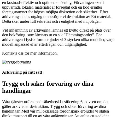
en kostnadseffektiv och optimerad lösning. Förvaringen sker i
uppvärmda lokaler, materialet är förseglat och en kod ersätter
företagsnamnet för högsta möjliga diskretion och säkerhet. Efter
arkiveringstidens utgång ombesörjer vi destruktion av Ert material.
Detta sker under full sekrettes och i enlighet med miljölagen.
Vid inhämtning av arkivering lämnas ett kvitto direkt på plats över
den bokföring som lämnats ut en s.k ”Hämtningsorder”. För
arkiveringen i fysisk form erbjuder vi 3 stycken olika modeller, varje
modell anpassad efter efterfrågan och tillgänglighet.
arkivera
Kontakta oss för mer information.
Arkivering på rätt sätt
Trygg och säker förvaring av dina
handlingar
arkivera
Våra tjänster utförs med säkerhetsklassificering 6, oavsett om det
gäller arkiv eller destruktion. Trygg och säker förvaring av dina
handlingar. Med vår miljöklassade fordonspark erbjuder vi sluten
direkt transport till en av våra anläggningar. Att anlita ett godkänt