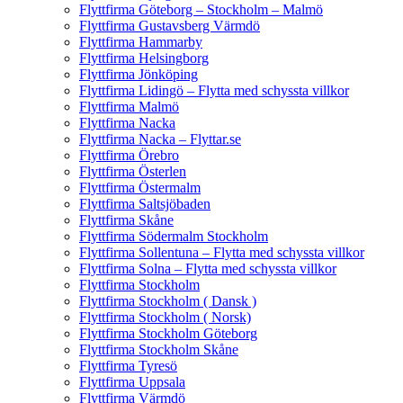
Flyttfirma Göteborg – Stockholm – Malmö
Flyttfirma Gustavsberg Värmdö
Flyttfirma Hammarby
Flyttfirma Helsingborg
Flyttfirma Jönköping
Flyttfirma Lidingö – Flytta med schyssta villkor
Flyttfirma Malmö
Flyttfirma Nacka
Flyttfirma Nacka – Flyttar.se
Flyttfirma Örebro
Flyttfirma Österlen
Flyttfirma Östermalm
Flyttfirma Saltsjöbaden
Flyttfirma Skåne
Flyttfirma Södermalm Stockholm
Flyttfirma Sollentuna – Flytta med schyssta villkor
Flyttfirma Solna – Flytta med schyssta villkor
Flyttfirma Stockholm
Flyttfirma Stockholm ( Dansk )
Flyttfirma Stockholm ( Norsk)
Flyttfirma Stockholm Göteborg
Flyttfirma Stockholm Skåne
Flyttfirma Tyresö
Flyttfirma Uppsala
Flyttfirma Värmdö