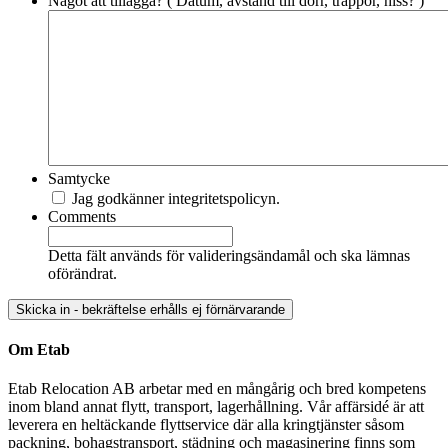
Något att tillägga? ( Datum, avstånd till dörr, trappor, hiss? )
Samtycke
Jag godkänner integritetspolicyn.
Comments
Detta fält används för valideringsändamål och ska lämnas
oförändrat.
Om Etab
Etab Relocation AB arbetar med en mångårig och bred kompetens
inom bland annat flytt, transport, lagerhållning. Vår affärsidé är att
leverera en heltäckande flyttservice där alla kringtjänster såsom
packning, bohagstransport, städning och magasinering finns som