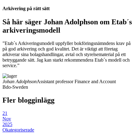
Arkivering på rätt sätt
Så här säger Johan Adolphson om Etab´s
arkiveringsmodell
arkivera
”Etab´s Arkiveringsmodell uppfyller bokföringsnämndens krav på
på god arkivering och god kvalitet. Det är viktigt att företag
arkiverar sina bolagshandlingar, avtal och styrelsematerial på ett
betryggande sätt. Jag kan starkt rekommendera Etab´s modell och
service.”
arkivera
Johan Adolphson
Assistant professor Finance and Account
arkivera
Bdo-Sweden
Fler blogginlägg
21
Nov
2025
Okategoriserade