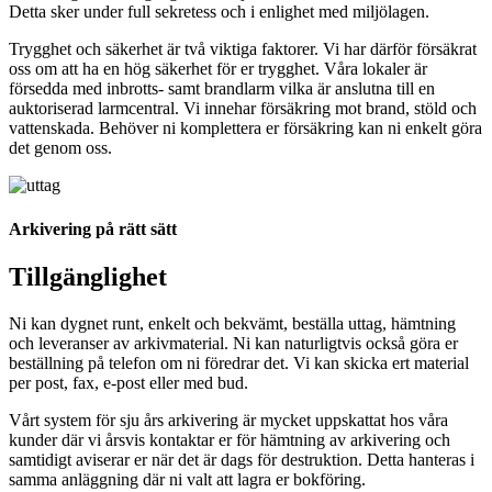
Detta sker under full sekretess och i enlighet med miljölagen.
Trygghet och säkerhet är två viktiga faktorer. Vi har därför försäkrat
oss om att ha en hög säkerhet för er trygghet. Våra lokaler är
försedda med inbrotts- samt brandlarm vilka är anslutna till en
auktoriserad larmcentral. Vi innehar försäkring mot brand, stöld och
vattenskada. Behöver ni komplettera er försäkring kan ni enkelt göra
det genom oss.
arkivera
Arkivering på rätt sätt
Tillgänglighet
Ni kan dygnet runt, enkelt och bekvämt, beställa uttag, hämtning
och leveranser av arkivmaterial. Ni kan naturligtvis också göra er
beställning på telefon om ni föredrar det. Vi kan skicka ert material
per post, fax, e-post eller med bud.
arkivera
Vårt system för sju års arkivering är mycket uppskattat hos våra
kunder där vi årsvis kontaktar er för hämtning av arkivering och
samtidigt aviserar er när det är dags för destruktion. Detta hanteras i
samma anläggning där ni valt att lagra er bokföring.
arkivera