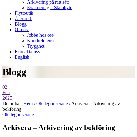
Arkivering på rätt sätt
Evakuering – Stambyte
Flyttbutik
Återbruk
Blogg
Om oss
Jobba hos oss
Kundreferenser
Trygghet
Kontakta oss
English
Blogg
02
Feb
2025
Du är här:
Hem
/
Okategoriserade
/
Arkivera – Arkivering av
bokföring
Okategoriserade
Arkivera – Arkivering av bokföring