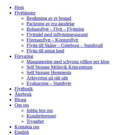
Hem
Flyttjänster
Besiktning av er bostad
Packning av era ägodelar
Bohagsflytt – Flytt – Flyttning
Flyttstäd med inflyttningsgaranti
Företagsflytt – Kontorsflytt
Flytta till Skåne – Göteborg – Sundsvall
Flytta till annat land
Förvaring
Magasinering med schyssta villkor per kbm
Self Storage Mölnvik Köpcentrum
Self Storage Hemmesta
Arkivering på rätt sätt
Evakuering – Stambyte
Flyttbutik
Återbruk
Blogg
Om oss
Jobba hos oss
Kundreferenser
Trygghet
Kontakta oss
English