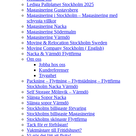
Lediga Pallplatser Stockholm 2025
Magasinering Gustavsberg
Magasinering i Stockholm – Magasinering med
schyssta villkor
Magasinering Nacka
Magasinering Södermalm
Magasinering Värmdö
Moving & Relocation Stockholm Sweden
Moving Company Stockholm ( English)
Nacka & Värmdö Flyttfirma
Om oss
Jobba hos oss
Kundreferenser
Trygghet
Packning – Flyttning – Flyttstädning – Flyttfirma
Stockholm Nacka Värmdö
Self Storage Mölnvik – Värmdö
Slänga Sopor Nacka
Slänga sopor Värmdö
Stockholms billigaste förvaring
Stockholms billigaste Magasinering
Stockholms skönaste Flyttfirma
Tack för er förfrågan!
Vaktmästare till Fritidshuset?
Vi gör det lätt att flytta!