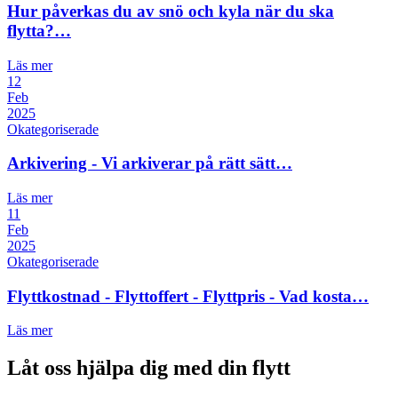
Hur påverkas du av snö och kyla när du ska
flytta?…
Läs mer
12
Feb
2025
Okategoriserade
Arkivering - Vi arkiverar på rätt sätt…
Läs mer
11
Feb
2025
Okategoriserade
Flyttkostnad - Flyttoffert - Flyttpris - Vad kosta…
Läs mer
Låt oss hjälpa dig med din flytt