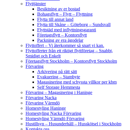
Flyttjänster
Besiktning av er bostad
Bohagsflytt – Flytt – Flyttning
Flytta till annat land
Flytta till Skåne – Göteborg – Sundsvall
Flyttstäd med inflyttningsgaranti
Företagsflytt – Kontorsflytt
Packning av era ägodelar
Flyttoffert – Vi återkommer så snart vi kan.
Flyttofferter från ett riktigt flyttföretag – Snabbt,
Smidigt och Enkelt
Företagsflytt Stockholm – Kontorsflytt Stockholm
Förvaring
Arkivering på rätt sätt
Evakuering – Stambyte
Magasinering med schyssta villkor per kbm
Self Storage Hemmesta
Förvaring – Magasinering i Haninge
Förvaring Nacka
Förvaring Värmdö
Homestyling Haninge
Homestyling Nacka Förvaring
Homestyling Värmdö Förvaring
Hustillsyn – Husunderhåll – Husskötsel i Stockholm
Kontakta oss