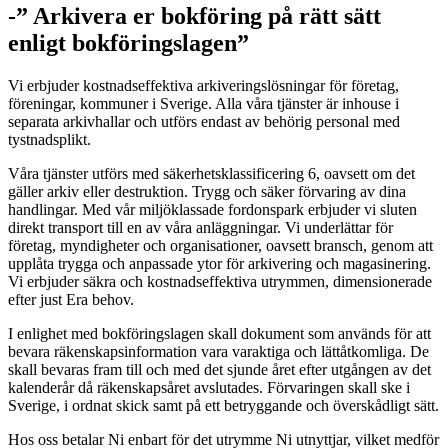
-” Arkivera er bokföring på rätt sätt
enligt bokföringslagen”
Vi erbjuder kostnadseffektiva arkiveringslösningar för företag,
föreningar, kommuner i Sverige. Alla våra tjänster är inhouse i
separata arkivhallar och utförs endast av behörig personal med
tystnadsplikt.
Våra tjänster utförs med säkerhetsklassificering 6, oavsett om det
gäller arkiv eller destruktion. Trygg och säker förvaring av dina
handlingar. Med vår miljöklassade fordonspark erbjuder vi sluten
direkt transport till en av våra anläggningar. Vi underlättar för
företag, myndigheter och organisationer, oavsett bransch, genom att
upplåta trygga och anpassade ytor för arkivering och magasinering.
Vi erbjuder säkra och kostnadseffektiva utrymmen, dimensionerade
efter just Era behov.
arkivera
I enlighet med bokföringslagen skall dokument som används för att
bevara räkenskapsinformation vara varaktiga och lättåtkomliga. De
skall bevaras fram till och med det sjunde året efter utgången av det
kalenderår då räkenskapsåret avslutades. Förvaringen skall ske i
Sverige, i ordnat skick samt på ett betryggande och överskådligt sätt.
Hos oss betalar Ni enbart för det utrymme Ni utnyttjar, vilket medför