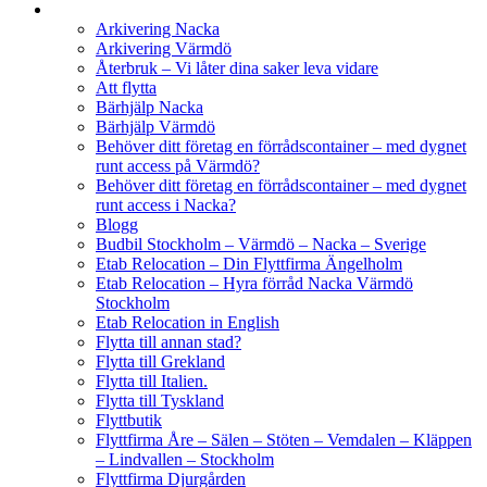
Arkivering Nacka
Arkivering Värmdö
Återbruk – Vi låter dina saker leva vidare
Att flytta
Bärhjälp Nacka
Bärhjälp Värmdö
Behöver ditt företag en förrådscontainer – med dygnet
runt access på Värmdö?
Behöver ditt företag en förrådscontainer – med dygnet
runt access i Nacka?
Blogg
Budbil Stockholm – Värmdö – Nacka – Sverige
Etab Relocation – Din Flyttfirma Ängelholm
Etab Relocation – Hyra förråd Nacka Värmdö
Stockholm
Etab Relocation in English
Flytta till annan stad?
Flytta till Grekland
Flytta till Italien.
Flytta till Tyskland
Flyttbutik
Flyttfirma Åre – Sälen – Stöten – Vemdalen – Kläppen
– Lindvallen – Stockholm
Flyttfirma Djurgården