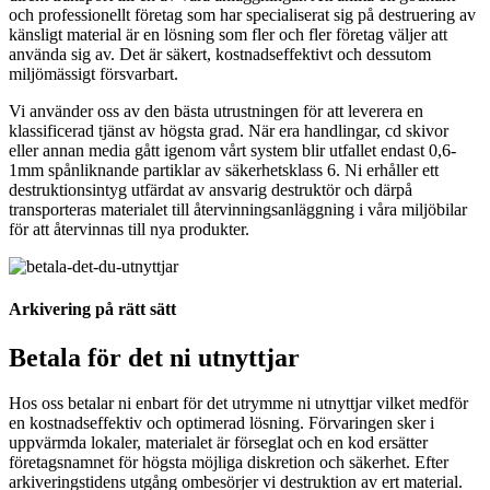
och professionellt företag som har specialiserat sig på destruering av
känsligt material är en lösning som fler och fler företag väljer att
använda sig av. Det är säkert, kostnadseffektivt och dessutom
miljömässigt försvarbart.
arkivera
Vi använder oss av den bästa utrustningen för att leverera en
klassificerad tjänst av högsta grad. När era handlingar, cd skivor
eller annan media gått igenom vårt system blir utfallet endast 0,6-
1mm spånliknande partiklar av säkerhetsklass 6. Ni erhåller ett
destruktionsintyg utfärdat av ansvarig destruktör och därpå
transporteras materialet till återvinningsanläggning i våra miljöbilar
för att återvinnas till nya produkter.
arkivera
Arkivering på rätt sätt
arkivera
Betala för det ni utnyttjar
Hos oss betalar ni enbart för det utrymme ni utnyttjar vilket medför
en kostnadseffektiv och optimerad lösning. Förvaringen sker i
uppvärmda lokaler, materialet är förseglat och en kod ersätter
företagsnamnet för högsta möjliga diskretion och säkerhet. Efter
arkiveringstidens utgång ombesörjer vi destruktion av ert material.