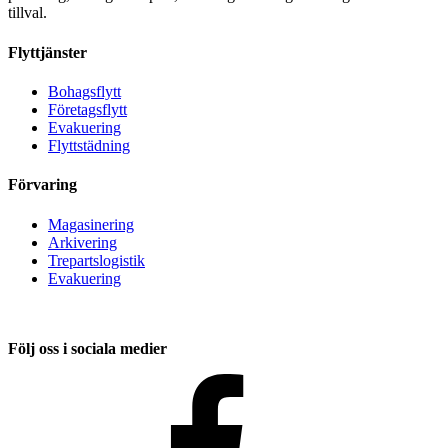
tillval.
Flyttjänster
Bohagsflytt
Företagsflytt
Evakuering
Flyttstädning
Förvaring
Magasinering
Arkivering
Trepartslogistik
Evakuering
Följ oss i sociala medier