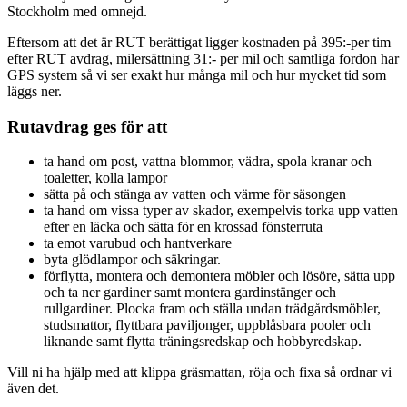
Stockholm med omnejd.
Eftersom att det är RUT berättigat ligger kostnaden på 395:-per tim
efter RUT avdrag, milersättning 31:- per mil och samtliga fordon har
GPS system så vi ser exakt hur många mil och hur mycket tid som
läggs ner.
Rutavdrag ges för att
ta hand om post, vattna blommor, vädra, spola kranar och
toaletter, kolla lampor
sätta på och stänga av vatten och värme för säsongen
ta hand om vissa typer av skador, exempelvis torka upp vatten
efter en läcka och sätta för en krossad fönsterruta
ta emot varubud och hantverkare
byta glödlampor och säkringar.
förflytta, montera och demontera möbler och lösöre, sätta upp
och ta ner gardiner samt montera gardinstänger och
rullgardiner. Plocka fram och ställa undan trädgårdsmöbler,
studsmattor, flyttbara paviljonger, uppblåsbara pooler och
liknande samt flytta träningsredskap och hobbyredskap.
Vill ni ha hjälp med att klippa gräsmattan, röja och fixa så ordnar vi
även det.