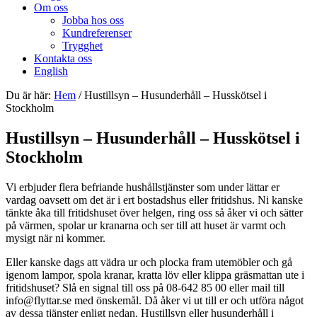
Om oss
Jobba hos oss
Kundreferenser
Trygghet
Kontakta oss
English
Du är här:
Hem
/
Hustillsyn – Husunderhåll – Husskötsel i
Stockholm
Hustillsyn – Husunderhåll – Husskötsel i
Stockholm
Vi erbjuder flera befriande hushållstjänster som under lättar er
vardag oavsett om det är i ert bostadshus eller fritidshus. Ni kanske
tänkte åka till fritidshuset över helgen, ring oss så åker vi och sätter
på värmen, spolar ur kranarna och ser till att huset är varmt och
mysigt när ni kommer.
Eller kanske dags att vädra ur och plocka fram utemöbler och gå
igenom lampor, spola kranar, kratta löv eller klippa gräsmattan ute i
fritidshuset? Slå en signal till oss på 08-642 85 00 eller mail till
info@flyttar.se med önskemål. Då åker vi ut till er och utföra något
av dessa tjänster enligt nedan. Hustillsyn eller husunderhåll i