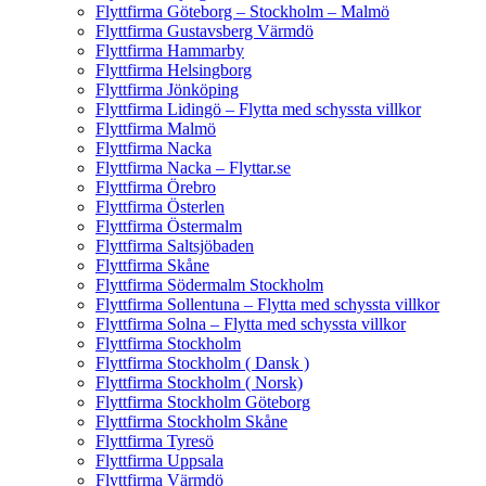
Flyttfirma Göteborg – Stockholm – Malmö
Flyttfirma Gustavsberg Värmdö
Flyttfirma Hammarby
Flyttfirma Helsingborg
Flyttfirma Jönköping
Flyttfirma Lidingö – Flytta med schyssta villkor
Flyttfirma Malmö
Flyttfirma Nacka
Flyttfirma Nacka – Flyttar.se
Flyttfirma Örebro
Flyttfirma Österlen
Flyttfirma Östermalm
Flyttfirma Saltsjöbaden
Flyttfirma Skåne
Flyttfirma Södermalm Stockholm
Flyttfirma Sollentuna – Flytta med schyssta villkor
Flyttfirma Solna – Flytta med schyssta villkor
Flyttfirma Stockholm
Flyttfirma Stockholm ( Dansk )
Flyttfirma Stockholm ( Norsk)
Flyttfirma Stockholm Göteborg
Flyttfirma Stockholm Skåne
Flyttfirma Tyresö
Flyttfirma Uppsala
Flyttfirma Värmdö