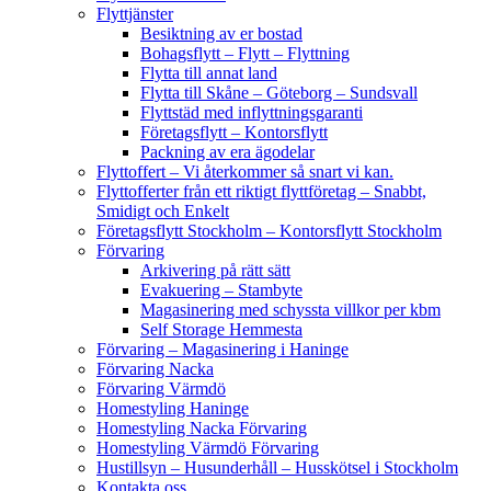
Flyttjänster
Besiktning av er bostad
Bohagsflytt – Flytt – Flyttning
Flytta till annat land
Flytta till Skåne – Göteborg – Sundsvall
Flyttstäd med inflyttningsgaranti
Företagsflytt – Kontorsflytt
Packning av era ägodelar
Flyttoffert – Vi återkommer så snart vi kan.
Flyttofferter från ett riktigt flyttföretag – Snabbt,
Smidigt och Enkelt
Företagsflytt Stockholm – Kontorsflytt Stockholm
Förvaring
Arkivering på rätt sätt
Evakuering – Stambyte
Magasinering med schyssta villkor per kbm
Self Storage Hemmesta
Förvaring – Magasinering i Haninge
Förvaring Nacka
Förvaring Värmdö
Homestyling Haninge
Homestyling Nacka Förvaring
Homestyling Värmdö Förvaring
Hustillsyn – Husunderhåll – Husskötsel i Stockholm
Kontakta oss