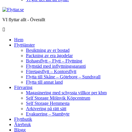
VI flyttar allt - Överallt
Hem
Flyttjänster
Besiktning av er bostad
Packning av era ägodelar
Bohagsflytt – Flytt – Flyttning
Flyttstäd med inflyttningsgaranti
Företagsflytt – Kontorsflytt
Flytta till Skåne – Göteborg – Sundsvall
Flytta till annat land
Förvaring
Magasinering med schyssta villkor per kbm
Self Storage Mölnvik Köpcentrum
Self Storage Hemmesta
Arkivering på rätt sätt
Evakuering – Stambyte
Flyttbutik
Återbruk
Blogg