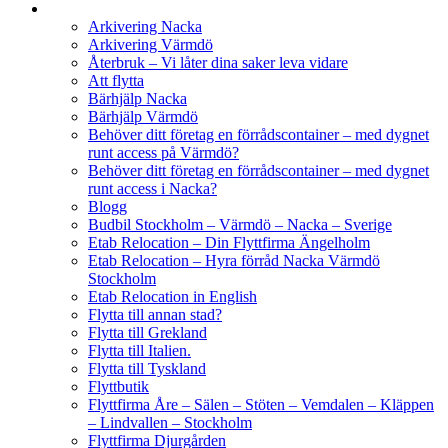
Arkivering Nacka
Arkivering Värmdö
Återbruk – Vi låter dina saker leva vidare
Att flytta
Bärhjälp Nacka
Bärhjälp Värmdö
Behöver ditt företag en förrådscontainer – med dygnet
runt access på Värmdö?
Behöver ditt företag en förrådscontainer – med dygnet
runt access i Nacka?
Blogg
Budbil Stockholm – Värmdö – Nacka – Sverige
Etab Relocation – Din Flyttfirma Ängelholm
Etab Relocation – Hyra förråd Nacka Värmdö
Stockholm
Etab Relocation in English
Flytta till annan stad?
Flytta till Grekland
Flytta till Italien.
Flytta till Tyskland
Flyttbutik
Flyttfirma Åre – Sälen – Stöten – Vemdalen – Kläppen
– Lindvallen – Stockholm
Flyttfirma Djurgården