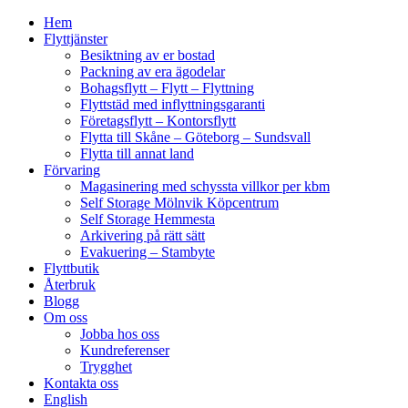
Hem
Flyttjänster
Besiktning av er bostad
Packning av era ägodelar
Bohagsflytt – Flytt – Flyttning
Flyttstäd med inflyttningsgaranti
Företagsflytt – Kontorsflytt
Flytta till Skåne – Göteborg – Sundsvall
Flytta till annat land
Förvaring
Magasinering med schyssta villkor per kbm
Self Storage Mölnvik Köpcentrum
Self Storage Hemmesta
Arkivering på rätt sätt
Evakuering – Stambyte
Flyttbutik
Återbruk
Blogg
Om oss
Jobba hos oss
Kundreferenser
Trygghet
Kontakta oss
English