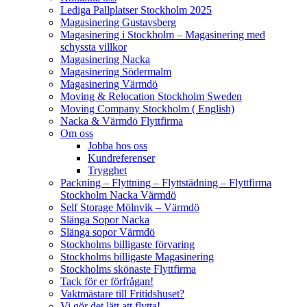
Lediga Pallplatser Stockholm 2025
Magasinering Gustavsberg
Magasinering i Stockholm – Magasinering med
schyssta villkor
Magasinering Nacka
Magasinering Södermalm
Magasinering Värmdö
Moving & Relocation Stockholm Sweden
Moving Company Stockholm ( English)
Nacka & Värmdö Flyttfirma
Om oss
Jobba hos oss
Kundreferenser
Trygghet
Packning – Flyttning – Flyttstädning – Flyttfirma
Stockholm Nacka Värmdö
Self Storage Mölnvik – Värmdö
Slänga Sopor Nacka
Slänga sopor Värmdö
Stockholms billigaste förvaring
Stockholms billigaste Magasinering
Stockholms skönaste Flyttfirma
Tack för er förfrågan!
Vaktmästare till Fritidshuset?
Vi gör det lätt att flytta!