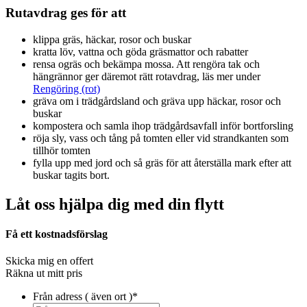
Rutavdrag ges för att
klippa gräs, häckar, rosor och buskar
kratta löv, vattna och göda gräsmattor och rabatter
rensa ogräs och bekämpa mossa. Att rengöra tak och
hängrännor ger däremot rätt rotavdrag, läs mer under
Rengöring (rot)
gräva om i trädgårdsland och gräva upp häckar, rosor och
buskar
kompostera och samla ihop trädgårdsavfall inför bortforsling
röja sly, vass och tång på tomten eller vid strandkanten som
tillhör tomten
fylla upp med jord och så gräs för att återställa mark efter att
buskar tagits bort.
Låt oss hjälpa dig med din flytt
Få ett kostnadsförslag
Skicka mig en offert
Räkna ut mitt pris
Från adress ( även ort )
*