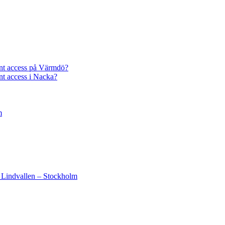
unt access på Värmdö?
nt access i Nacka?
m
– Lindvallen – Stockholm