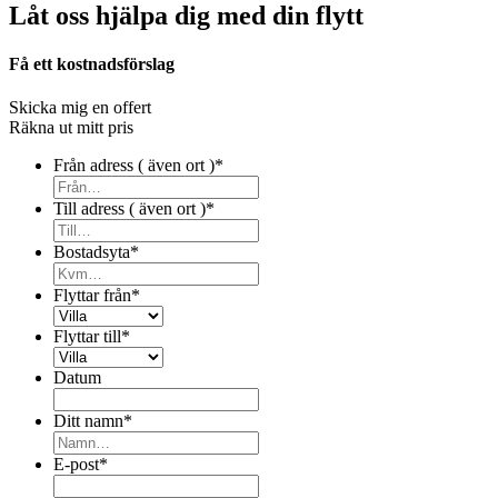
Låt oss hjälpa dig med din flytt
Få ett kostnadsförslag
Skicka mig en offert
Räkna ut mitt pris
Från adress ( även ort )
*
Till adress ( även ort )
*
Bostadsyta
*
Flyttar från
*
Flyttar till
*
Datum
Ditt namn
*
E-post
*