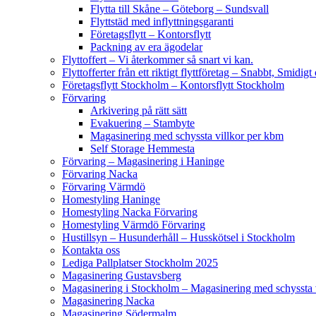
Flytta till Skåne – Göteborg – Sundsvall
Flyttstäd med inflyttningsgaranti
Företagsflytt – Kontorsflytt
Packning av era ägodelar
Flyttoffert – Vi återkommer så snart vi kan.
Flyttofferter från ett riktigt flyttföretag – Snabbt, Smidig
Företagsflytt Stockholm – Kontorsflytt Stockholm
Förvaring
Arkivering på rätt sätt
Evakuering – Stambyte
Magasinering med schyssta villkor per kbm
Self Storage Hemmesta
Förvaring – Magasinering i Haninge
Förvaring Nacka
Förvaring Värmdö
Homestyling Haninge
Homestyling Nacka Förvaring
Homestyling Värmdö Förvaring
Hustillsyn – Husunderhåll – Husskötsel i Stockholm
Kontakta oss
Lediga Pallplatser Stockholm 2025
Magasinering Gustavsberg
Magasinering i Stockholm – Magasinering med schyssta v
Magasinering Nacka
Magasinering Södermalm