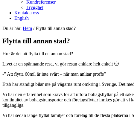
Kundreferenser
Trygghet
Kontakta oss
English
Du är här:
Hem
/
Flytta till annan stad?
Flytta till annan stad?
Hur är det att flytta till en annan stad?
Livet är en spännande resa, vi gör resan enklare helt enkelt 🙂
-” Att flytta 60mil är inte svårt – när man anlitar proffs”
Etab har ständigt bilar ute på vägarna runt omkring i Sverige. Det medfö
Vi har den erfarenhet som krävs för att utföra bohagsflyttar på ett sä
kontinuitet av bohagstransporter och företagsflyttar inrikes gör att vi
tillgängliga.
Vi har sedan länge flyttat familjer och företag till de flesta platserna