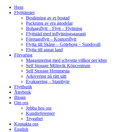
Hem
Flyttjänster
Besiktning av er bostad
Packning av era ägodelar
Bohagsflytt – Flytt – Flyttning
Flyttstäd med inflyttningsgaranti
Företagsflytt – Kontorsflytt
Flytta till Skåne – Göteborg – Sundsvall
Flytta till annat land
Förvaring
Magasinering med schyssta villkor per kbm
Self Storage Mölnvik Köpcentrum
Self Storage Hemmesta
Arkivering på rätt sätt
Evakuering – Stambyte
Flyttbutik
Återbruk
Blogg
Om oss
Jobba hos oss
Kundreferenser
Trygghet
Kontakta oss
English