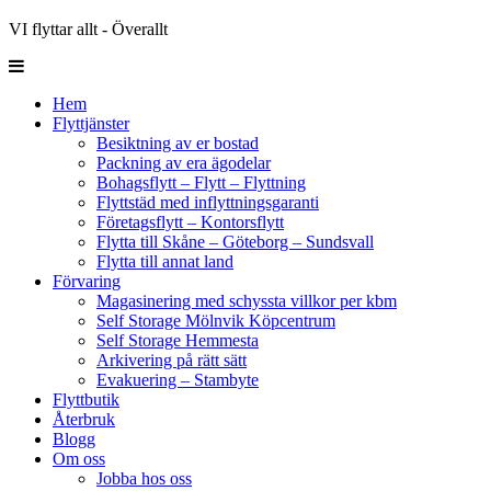
VI flyttar allt - Överallt
Hem
Flyttjänster
Besiktning av er bostad
Packning av era ägodelar
Bohagsflytt – Flytt – Flyttning
Flyttstäd med inflyttningsgaranti
Företagsflytt – Kontorsflytt
Flytta till Skåne – Göteborg – Sundsvall
Flytta till annat land
Förvaring
Magasinering med schyssta villkor per kbm
Self Storage Mölnvik Köpcentrum
Self Storage Hemmesta
Arkivering på rätt sätt
Evakuering – Stambyte
Flyttbutik
Återbruk
Blogg
Om oss
Jobba hos oss