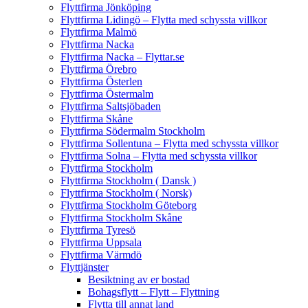
Flyttfirma Jönköping
Flyttfirma Lidingö – Flytta med schyssta villkor
Flyttfirma Malmö
Flyttfirma Nacka
Flyttfirma Nacka – Flyttar.se
Flyttfirma Örebro
Flyttfirma Österlen
Flyttfirma Östermalm
Flyttfirma Saltsjöbaden
Flyttfirma Skåne
Flyttfirma Södermalm Stockholm
Flyttfirma Sollentuna – Flytta med schyssta villkor
Flyttfirma Solna – Flytta med schyssta villkor
Flyttfirma Stockholm
Flyttfirma Stockholm ( Dansk )
Flyttfirma Stockholm ( Norsk)
Flyttfirma Stockholm Göteborg
Flyttfirma Stockholm Skåne
Flyttfirma Tyresö
Flyttfirma Uppsala
Flyttfirma Värmdö
Flyttjänster
Besiktning av er bostad
Bohagsflytt – Flytt – Flyttning
Flytta till annat land