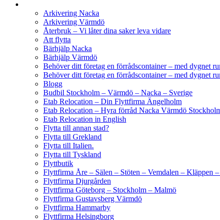
Arkivering Nacka
Arkivering Värmdö
Återbruk – Vi låter dina saker leva vidare
Att flytta
Bärhjälp Nacka
Bärhjälp Värmdö
Behöver ditt företag en förrådscontainer – med dygnet r
Behöver ditt företag en förrådscontainer – med dygnet ru
Blogg
Budbil Stockholm – Värmdö – Nacka – Sverige
Etab Relocation – Din Flyttfirma Ängelholm
Etab Relocation – Hyra förråd Nacka Värmdö Stockhol
Etab Relocation in English
Flytta till annan stad?
Flytta till Grekland
Flytta till Italien.
Flytta till Tyskland
Flyttbutik
Flyttfirma Åre – Sälen – Stöten – Vemdalen – Kläppen 
Flyttfirma Djurgården
Flyttfirma Göteborg – Stockholm – Malmö
Flyttfirma Gustavsberg Värmdö
Flyttfirma Hammarby
Flyttfirma Helsingborg