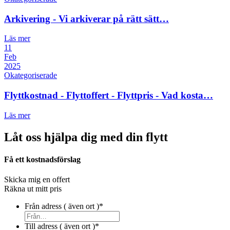
Arkivering - Vi arkiverar på rätt sätt…
Läs mer
11
Feb
2025
Okategoriserade
Flyttkostnad - Flyttoffert - Flyttpris - Vad kosta…
Läs mer
Låt oss hjälpa dig med din flytt
Få ett kostnadsförslag
Skicka mig en offert
Räkna ut mitt pris
Från adress ( även ort )
*
Till adress ( även ort )
*