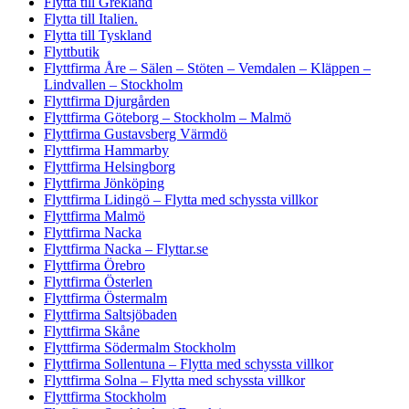
Flytta till Grekland
Flytta till Italien.
Flytta till Tyskland
Flyttbutik
Flyttfirma Åre – Sälen – Stöten – Vemdalen – Kläppen –
Lindvallen – Stockholm
Flyttfirma Djurgården
Flyttfirma Göteborg – Stockholm – Malmö
Flyttfirma Gustavsberg Värmdö
Flyttfirma Hammarby
Flyttfirma Helsingborg
Flyttfirma Jönköping
Flyttfirma Lidingö – Flytta med schyssta villkor
Flyttfirma Malmö
Flyttfirma Nacka
Flyttfirma Nacka – Flyttar.se
Flyttfirma Örebro
Flyttfirma Österlen
Flyttfirma Östermalm
Flyttfirma Saltsjöbaden
Flyttfirma Skåne
Flyttfirma Södermalm Stockholm
Flyttfirma Sollentuna – Flytta med schyssta villkor
Flyttfirma Solna – Flytta med schyssta villkor
Flyttfirma Stockholm