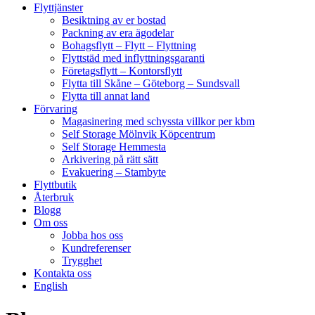
Flyttjänster
Besiktning av er bostad
Packning av era ägodelar
Bohagsflytt – Flytt – Flyttning
Flyttstäd med inflyttningsgaranti
Företagsflytt – Kontorsflytt
Flytta till Skåne – Göteborg – Sundsvall
Flytta till annat land
Förvaring
Magasinering med schyssta villkor per kbm
Self Storage Mölnvik Köpcentrum
Self Storage Hemmesta
Arkivering på rätt sätt
Evakuering – Stambyte
Flyttbutik
Återbruk
Blogg
Om oss
Jobba hos oss
Kundreferenser
Trygghet
Kontakta oss
English