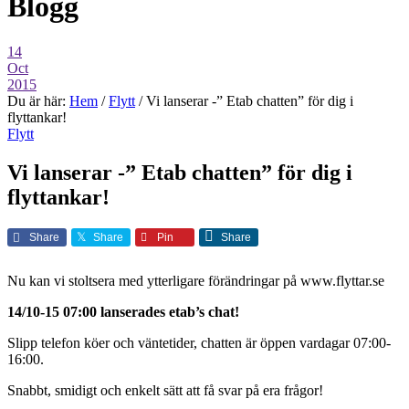
Blogg
14
Oct
2015
Du är här:
Hem
/
Flytt
/
Vi lanserar -” Etab chatten” för dig i
flyttankar!
Flytt
Vi lanserar -” Etab chatten” för dig i
flyttankar!
Share
Share
Pin
Share
Nu kan vi stoltsera med ytterligare förändringar på www.flyttar.se
14/10-15 07:00 lanserades etab’s chat!
Slipp telefon köer och väntetider, chatten är öppen vardagar 07:00-
16:00.
Snabbt, smidigt och enkelt sätt att få svar på era frågor!