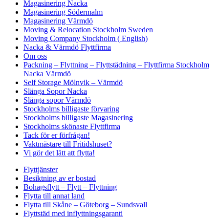
Magasinering Nacka
Magasinering Södermalm
Magasinering Värmdö
Moving & Relocation Stockholm Sweden
Moving Company Stockholm ( English)
Nacka & Värmdö Flyttfirma
Om oss
Packning – Flyttning – Flyttstädning – Flyttfirma Stockholm
Nacka Värmdö
Self Storage Mölnvik – Värmdö
Slänga Sopor Nacka
Slänga sopor Värmdö
Stockholms billigaste förvaring
Stockholms billigaste Magasinering
Stockholms skönaste Flyttfirma
Tack för er förfrågan!
Vaktmästare till Fritidshuset?
Vi gör det lätt att flytta!
Flyttjänster
Besiktning av er bostad
Bohagsflytt – Flytt – Flyttning
Flytta till annat land
Flytta till Skåne – Göteborg – Sundsvall
Flyttstäd med inflyttningsgaranti