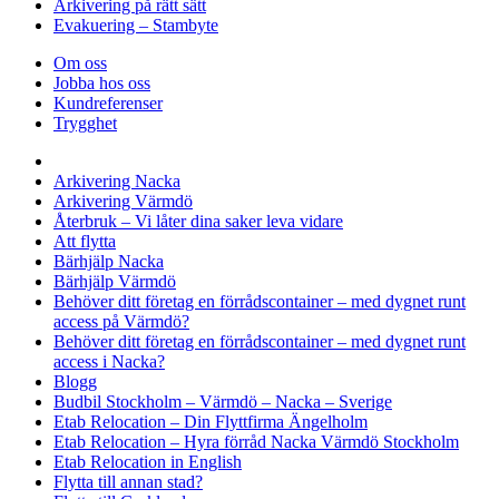
Arkivering på rätt sätt
Evakuering – Stambyte
Om oss
Jobba hos oss
Kundreferenser
Trygghet
Arkivering Nacka
Arkivering Värmdö
Återbruk – Vi låter dina saker leva vidare
Att flytta
Bärhjälp Nacka
Bärhjälp Värmdö
Behöver ditt företag en förrådscontainer – med dygnet runt
access på Värmdö?
Behöver ditt företag en förrådscontainer – med dygnet runt
access i Nacka?
Blogg
Budbil Stockholm – Värmdö – Nacka – Sverige
Etab Relocation – Din Flyttfirma Ängelholm
Etab Relocation – Hyra förråd Nacka Värmdö Stockholm
Etab Relocation in English
Flytta till annan stad?