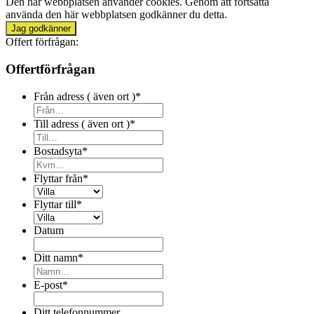
Den här webbplatsen använder cookies. Genom att fortsätta
använda den här webbplatsen godkänner du detta.
Jag godkänner
Offert förfrågan:
Offertförfrågan
Från adress ( även ort )
*
Till adress ( även ort )
*
Bostadsyta
*
Flyttar från
*
Flyttar till
*
Datum
Ditt namn
*
E-post
*
Ditt telefonnummer