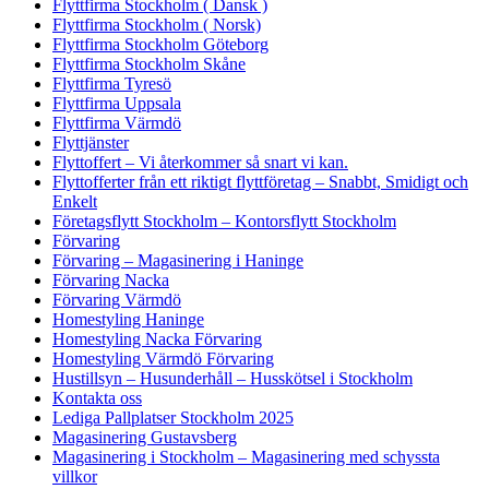
Flyttfirma Stockholm ( Dansk )
Flyttfirma Stockholm ( Norsk)
Flyttfirma Stockholm Göteborg
Flyttfirma Stockholm Skåne
Flyttfirma Tyresö
Flyttfirma Uppsala
Flyttfirma Värmdö
Flyttjänster
Flyttoffert – Vi återkommer så snart vi kan.
Flyttofferter från ett riktigt flyttföretag – Snabbt, Smidigt och
Enkelt
Företagsflytt Stockholm – Kontorsflytt Stockholm
Förvaring
Förvaring – Magasinering i Haninge
Förvaring Nacka
Förvaring Värmdö
Homestyling Haninge
Homestyling Nacka Förvaring
Homestyling Värmdö Förvaring
Hustillsyn – Husunderhåll – Husskötsel i Stockholm
Kontakta oss
Lediga Pallplatser Stockholm 2025
Magasinering Gustavsberg
Magasinering i Stockholm – Magasinering med schyssta
villkor