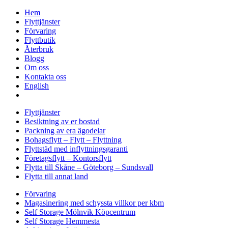
Hem
Flyttjänster
Förvaring
Flyttbutik
Återbruk
Blogg
Om oss
Kontakta oss
English
Flyttjänster
Besiktning av er bostad
Packning av era ägodelar
Bohagsflytt – Flytt – Flyttning
Flyttstäd med inflyttningsgaranti
Företagsflytt – Kontorsflytt
Flytta till Skåne – Göteborg – Sundsvall
Flytta till annat land
Förvaring
Magasinering med schyssta villkor per kbm
Self Storage Mölnvik Köpcentrum
Self Storage Hemmesta