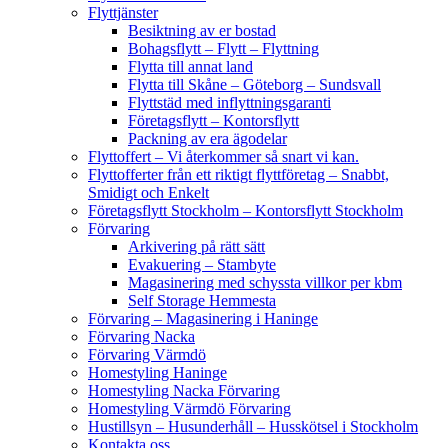
Flyttjänster
Besiktning av er bostad
Bohagsflytt – Flytt – Flyttning
Flytta till annat land
Flytta till Skåne – Göteborg – Sundsvall
Flyttstäd med inflyttningsgaranti
Företagsflytt – Kontorsflytt
Packning av era ägodelar
Flyttoffert – Vi återkommer så snart vi kan.
Flyttofferter från ett riktigt flyttföretag – Snabbt,
Smidigt och Enkelt
Företagsflytt Stockholm – Kontorsflytt Stockholm
Förvaring
Arkivering på rätt sätt
Evakuering – Stambyte
Magasinering med schyssta villkor per kbm
Self Storage Hemmesta
Förvaring – Magasinering i Haninge
Förvaring Nacka
Förvaring Värmdö
Homestyling Haninge
Homestyling Nacka Förvaring
Homestyling Värmdö Förvaring
Hustillsyn – Husunderhåll – Husskötsel i Stockholm
Kontakta oss