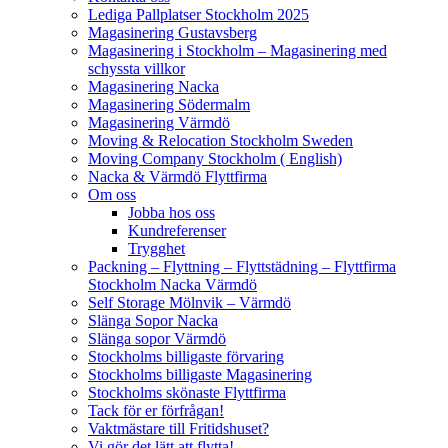
Lediga Pallplatser Stockholm 2025
Magasinering Gustavsberg
Magasinering i Stockholm – Magasinering med
schyssta villkor
Magasinering Nacka
Magasinering Södermalm
Magasinering Värmdö
Moving & Relocation Stockholm Sweden
Moving Company Stockholm ( English)
Nacka & Värmdö Flyttfirma
Om oss
Jobba hos oss
Kundreferenser
Trygghet
Packning – Flyttning – Flyttstädning – Flyttfirma
Stockholm Nacka Värmdö
Self Storage Mölnvik – Värmdö
Slänga Sopor Nacka
Slänga sopor Värmdö
Stockholms billigaste förvaring
Stockholms billigaste Magasinering
Stockholms skönaste Flyttfirma
Tack för er förfrågan!
Vaktmästare till Fritidshuset?
Vi gör det lätt att flytta!