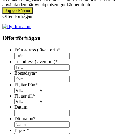
använda den här webbplatsen godkänner du detta.
Jag godkänner
Offert förfrågan:
Offertförfrågan
Från adress ( även ort )
*
Till adress ( även ort )
*
Bostadsyta
*
Flyttar från
*
Flyttar till
*
Datum
Ditt namn
*
E-post
*