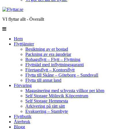
VI flyttar allt - Överallt
Hem
Flyttjänster
Besiktning av er bostad
Packning av era ägodelar
Bohagsflytt – Flytt – Flyttning
Flyttstäd med inflyttningsgaranti
Företagsflytt – Kontorsflytt
Flytta till Skåne – Göteborg – Sundsvall
Flytta till annat land
Förvaring
Magasinering med schyssta villkor per kbm
Self Storage Mölnvik Köpcentrum
Self Storage Hemmesta
Arkivering på rätt sätt
Evakuering – Stambyte
Flyttbutik
Återbruk
Blogg