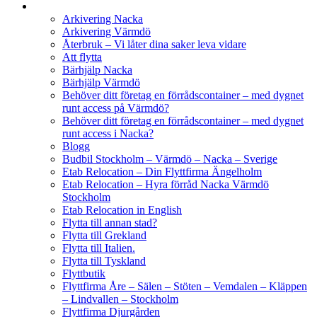
Arkivering Nacka
Arkivering Värmdö
Återbruk – Vi låter dina saker leva vidare
Att flytta
Bärhjälp Nacka
Bärhjälp Värmdö
Behöver ditt företag en förrådscontainer – med dygnet
runt access på Värmdö?
Behöver ditt företag en förrådscontainer – med dygnet
runt access i Nacka?
Blogg
Budbil Stockholm – Värmdö – Nacka – Sverige
Etab Relocation – Din Flyttfirma Ängelholm
Etab Relocation – Hyra förråd Nacka Värmdö
Stockholm
Etab Relocation in English
Flytta till annan stad?
Flytta till Grekland
Flytta till Italien.
Flytta till Tyskland
Flyttbutik
Flyttfirma Åre – Sälen – Stöten – Vemdalen – Kläppen
– Lindvallen – Stockholm
Flyttfirma Djurgården