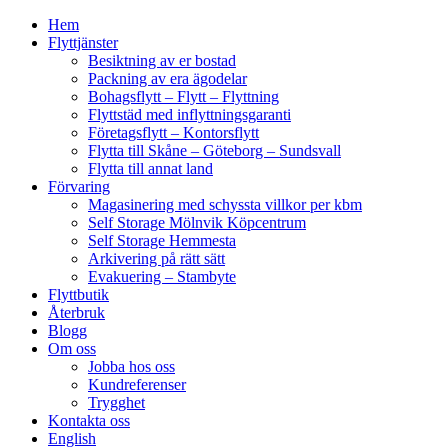
Hem
Flyttjänster
Besiktning av er bostad
Packning av era ägodelar
Bohagsflytt – Flytt – Flyttning
Flyttstäd med inflyttningsgaranti
Företagsflytt – Kontorsflytt
Flytta till Skåne – Göteborg – Sundsvall
Flytta till annat land
Förvaring
Magasinering med schyssta villkor per kbm
Self Storage Mölnvik Köpcentrum
Self Storage Hemmesta
Arkivering på rätt sätt
Evakuering – Stambyte
Flyttbutik
Återbruk
Blogg
Om oss
Jobba hos oss
Kundreferenser
Trygghet
Kontakta oss
English