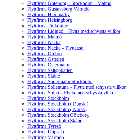
Flyttfirma Göteborg – Stockholm – Malmö
Flyttfirma Gustavsberg Värmdö
Flyttfirma Hammarby
Flyttfirma Helsingborg
Flyttfirma Jönköping
Flyttfirma Lidingö – Flytta med schyssta villkor
Flyttfirma Malmö
Flyttfirma Nacka
Flyttfirma Nacka – Flyttar.se
Flyttfirma Örebro
Flyttfirma Österlen
Flyttfirma Östermalm
Flyttfirma Saltsjöbaden
Flyttfirma Skåne
Flyttfirma Södermalm Stockholm
Flyttfirma Sollentuna – Flytta med schyssta villkor
Flyttfirma Solna – Flytta med schyssta villkor
Flyttfirma Stockholm
Flyttfirma Stockholm ( Dansk )
Flyttfirma Stockholm ( Norsk)
Flyttfirma Stockholm Göteborg
Flyttfirma Stockholm Skåne
Flyttfirma Tyresö
Flyttfirma Uppsala
Flyttfirma Värmdö