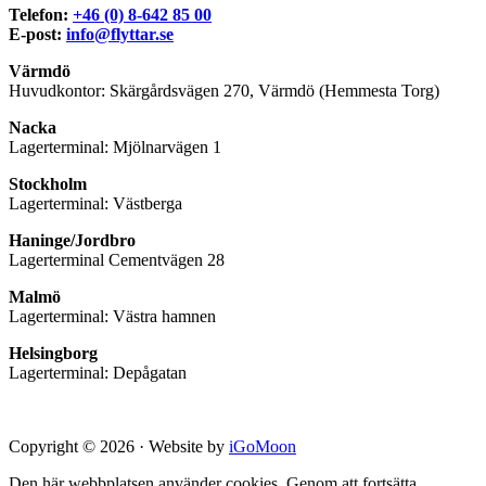
Telefon:
+46 (0) 8-642 85 00
E-post:
info@flyttar.se
Värmdö
Huvudkontor: Skärgårdsvägen 270, Värmdö (Hemmesta Torg)
Nacka
Lagerterminal: Mjölnarvägen 1
Stockholm
Lagerterminal: Västberga
Haninge/Jordbro
Lagerterminal Cementvägen 28
Malmö
Lagerterminal: Västra hamnen
Helsingborg
Lagerterminal: Depågatan
Copyright © 2026 · Website by
iGoMoon
Den här webbplatsen använder cookies. Genom att fortsätta