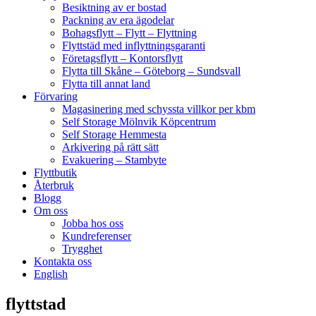
Besiktning av er bostad
Packning av era ägodelar
Bohagsflytt – Flytt – Flyttning
Flyttstäd med inflyttningsgaranti
Företagsflytt – Kontorsflytt
Flytta till Skåne – Göteborg – Sundsvall
Flytta till annat land
Förvaring
Magasinering med schyssta villkor per kbm
Self Storage Mölnvik Köpcentrum
Self Storage Hemmesta
Arkivering på rätt sätt
Evakuering – Stambyte
Flyttbutik
Återbruk
Blogg
Om oss
Jobba hos oss
Kundreferenser
Trygghet
Kontakta oss
English
flyttstad