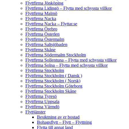
Flyttfirma Jönköping
Flyttfirma Lidingö – Flytta med schyssta villkor
Flyttfirma Malmö
Flyttfirma Nacka
Flyttfirma Nacka – Flyttar.se
Flyttfirma Örebro
Flyttfirma Österlen
Flyttfirma Östermalm
Flyttfirma Saltsjöbaden
Flyttfirma Skåne
Flyttfirma Södermalm Stockholm
Flyttfirma Sollentuna – Flytta med schyssta villkor
Flyttfirma Solna – Flytta med schyssta villkor
Flyttfirma Stockholm
Flyttfirma Stockholm ( Dansk )
Flyttfirma Stockholm ( Norsk)
Flyttfirma Stockholm Göteborg
Flyttfirma Stockholm Skåne
Flyttfirma Tyresö
Flyttfirma Uppsala
Flyttfirma Värmdö
Flyttjänster
Besiktning av er bostad
Bohagsflytt – Flytt – Flyttning
Flytta till annat land