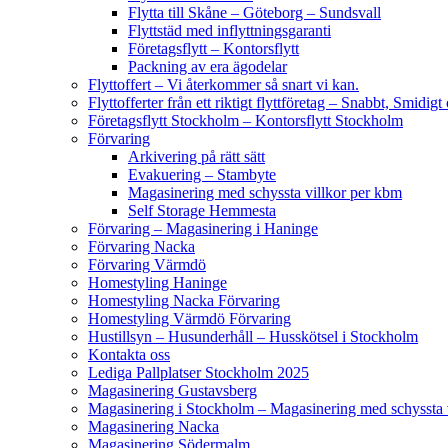
Flytta till Skåne – Göteborg – Sundsvall
Flyttstäd med inflyttningsgaranti
Företagsflytt – Kontorsflytt
Packning av era ägodelar
Flyttoffert – Vi återkommer så snart vi kan.
Flyttofferter från ett riktigt flyttföretag – Snabbt, Smidig
Företagsflytt Stockholm – Kontorsflytt Stockholm
Förvaring
Arkivering på rätt sätt
Evakuering – Stambyte
Magasinering med schyssta villkor per kbm
Self Storage Hemmesta
Förvaring – Magasinering i Haninge
Förvaring Nacka
Förvaring Värmdö
Homestyling Haninge
Homestyling Nacka Förvaring
Homestyling Värmdö Förvaring
Hustillsyn – Husunderhåll – Husskötsel i Stockholm
Kontakta oss
Lediga Pallplatser Stockholm 2025
Magasinering Gustavsberg
Magasinering i Stockholm – Magasinering med schyssta v
Magasinering Nacka
Magasinering Södermalm