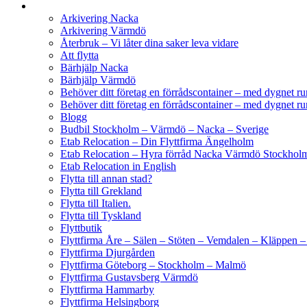
Arkivering Nacka
Arkivering Värmdö
Återbruk – Vi låter dina saker leva vidare
Att flytta
Bärhjälp Nacka
Bärhjälp Värmdö
Behöver ditt företag en förrådscontainer – med dygnet r
Behöver ditt företag en förrådscontainer – med dygnet ru
Blogg
Budbil Stockholm – Värmdö – Nacka – Sverige
Etab Relocation – Din Flyttfirma Ängelholm
Etab Relocation – Hyra förråd Nacka Värmdö Stockhol
Etab Relocation in English
Flytta till annan stad?
Flytta till Grekland
Flytta till Italien.
Flytta till Tyskland
Flyttbutik
Flyttfirma Åre – Sälen – Stöten – Vemdalen – Kläppen 
Flyttfirma Djurgården
Flyttfirma Göteborg – Stockholm – Malmö
Flyttfirma Gustavsberg Värmdö
Flyttfirma Hammarby
Flyttfirma Helsingborg