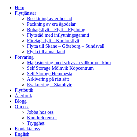
Hem
Flyttjänster
Besiktning av er bostad
Packning av era ägodelar
Bohagsflytt – Flytt – Flyttning
Flyttstäd med inflyttningsgaranti
Företagsflytt – Kontorsflytt
Flytta till Skåne – Göteborg – Sundsvall
Flytta till annat land
Förvaring
Magasinering med schyssta villkor per kbm
Self Storage Mölnvik Köpcentrum
Self Storage Hemmesta
Arkivering på rätt sätt
Evakuering – Stambyte
Flyttbutik
Återbruk
Blogg
Om oss
Jobba hos oss
Kundreferenser
Trygghet
Kontakta oss
English