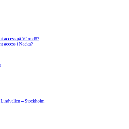
unt access på Värmdö?
nt access i Nacka?
m
– Lindvallen – Stockholm