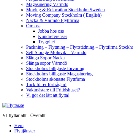
Magasinering Värmdö
Moving & Relocation Stockholm Sweden
Moving Company Stockholm ( English)
Nacka & Värmdö Flyttfirma
Om oss
Jobba hos oss
Kundreferenser
Trygghet
Packning – Flyttning – Flyttstädning – Flyttfirma Sto
Self Storage Mölnvik – Värmdö
Slänga Sopor Nacka
Slänga sopor Värmdö
Stockholms billigaste förvaring
Stockholms billigaste Magasinering
Stockholms skönaste Flyttfirma
Tack för er förfrågan!
Vaktmästare till Fritidshuset?
Vi gör det lätt att flytta!
VI flyttar allt - Överallt
Hem
Flyttjänster