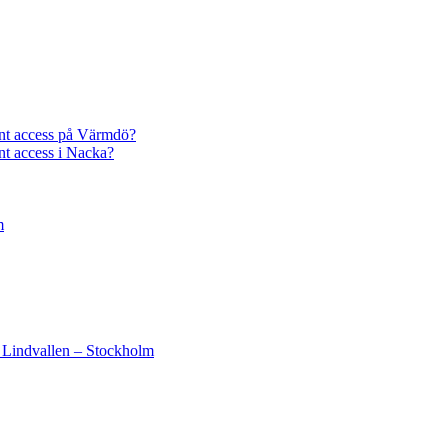
unt access på Värmdö?
nt access i Nacka?
m
– Lindvallen – Stockholm