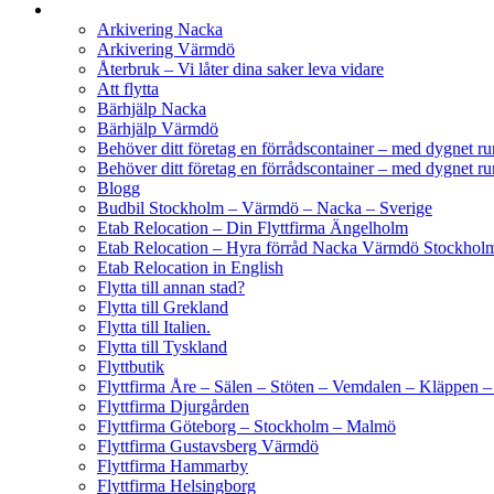
Arkivering Nacka
Arkivering Värmdö
Återbruk – Vi låter dina saker leva vidare
Att flytta
Bärhjälp Nacka
Bärhjälp Värmdö
Behöver ditt företag en förrådscontainer – med dygnet r
Behöver ditt företag en förrådscontainer – med dygnet ru
Blogg
Budbil Stockholm – Värmdö – Nacka – Sverige
Etab Relocation – Din Flyttfirma Ängelholm
Etab Relocation – Hyra förråd Nacka Värmdö Stockhol
Etab Relocation in English
Flytta till annan stad?
Flytta till Grekland
Flytta till Italien.
Flytta till Tyskland
Flyttbutik
Flyttfirma Åre – Sälen – Stöten – Vemdalen – Kläppen 
Flyttfirma Djurgården
Flyttfirma Göteborg – Stockholm – Malmö
Flyttfirma Gustavsberg Värmdö
Flyttfirma Hammarby
Flyttfirma Helsingborg