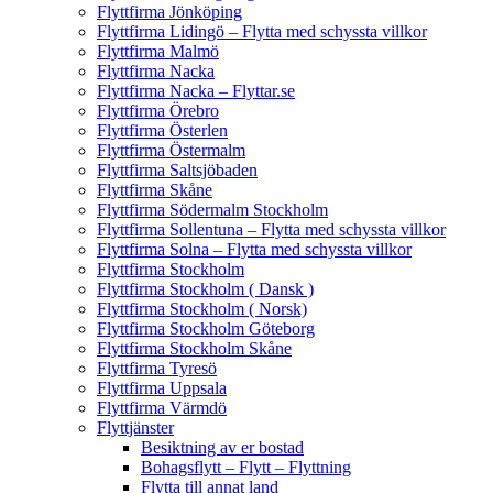
Flyttfirma Jönköping
Flyttfirma Lidingö – Flytta med schyssta villkor
Flyttfirma Malmö
Flyttfirma Nacka
Flyttfirma Nacka – Flyttar.se
Flyttfirma Örebro
Flyttfirma Österlen
Flyttfirma Östermalm
Flyttfirma Saltsjöbaden
Flyttfirma Skåne
Flyttfirma Södermalm Stockholm
Flyttfirma Sollentuna – Flytta med schyssta villkor
Flyttfirma Solna – Flytta med schyssta villkor
Flyttfirma Stockholm
Flyttfirma Stockholm ( Dansk )
Flyttfirma Stockholm ( Norsk)
Flyttfirma Stockholm Göteborg
Flyttfirma Stockholm Skåne
Flyttfirma Tyresö
Flyttfirma Uppsala
Flyttfirma Värmdö
Flyttjänster
Besiktning av er bostad
Bohagsflytt – Flytt – Flyttning
Flytta till annat land