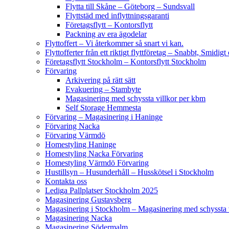
Flytta till Skåne – Göteborg – Sundsvall
Flyttstäd med inflyttningsgaranti
Företagsflytt – Kontorsflytt
Packning av era ägodelar
Flyttoffert – Vi återkommer så snart vi kan.
Flyttofferter från ett riktigt flyttföretag – Snabbt, Smidig
Företagsflytt Stockholm – Kontorsflytt Stockholm
Förvaring
Arkivering på rätt sätt
Evakuering – Stambyte
Magasinering med schyssta villkor per kbm
Self Storage Hemmesta
Förvaring – Magasinering i Haninge
Förvaring Nacka
Förvaring Värmdö
Homestyling Haninge
Homestyling Nacka Förvaring
Homestyling Värmdö Förvaring
Hustillsyn – Husunderhåll – Husskötsel i Stockholm
Kontakta oss
Lediga Pallplatser Stockholm 2025
Magasinering Gustavsberg
Magasinering i Stockholm – Magasinering med schyssta v
Magasinering Nacka
Magasinering Södermalm