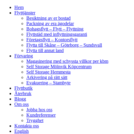
Hem
Flyttjänster
Besiktning av er bostad
Packning av era ägodelar
Bohagsflytt – Flytt – Flyttning
Flyttstäd med inflyttningsgaranti
Företagsflytt – Kontorsflytt
Flytta till Skåne – Göteborg – Sundsvall
Flytta till annat land
Förvaring
Magasinering med schyssta villkor per kbm
Self Storage Mölnvik Köpcentrum
Self Storage Hemmesta
Arkivering på rätt sätt
Evakuering – Stambyte
Flyttbutik
Återbruk
Blogg
Om oss
Jobba hos oss
Kundreferenser
Trygghet
Kontakta oss
English