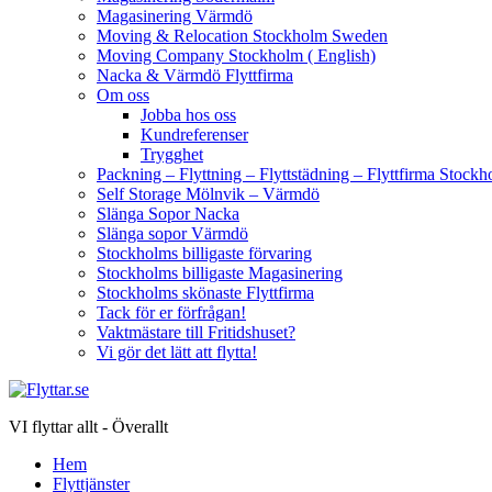
Magasinering Värmdö
Moving & Relocation Stockholm Sweden
Moving Company Stockholm ( English)
Nacka & Värmdö Flyttfirma
Om oss
Jobba hos oss
Kundreferenser
Trygghet
Packning – Flyttning – Flyttstädning – Flyttfirma Sto
Self Storage Mölnvik – Värmdö
Slänga Sopor Nacka
Slänga sopor Värmdö
Stockholms billigaste förvaring
Stockholms billigaste Magasinering
Stockholms skönaste Flyttfirma
Tack för er förfrågan!
Vaktmästare till Fritidshuset?
Vi gör det lätt att flytta!
VI flyttar allt - Överallt
Hem
Flyttjänster