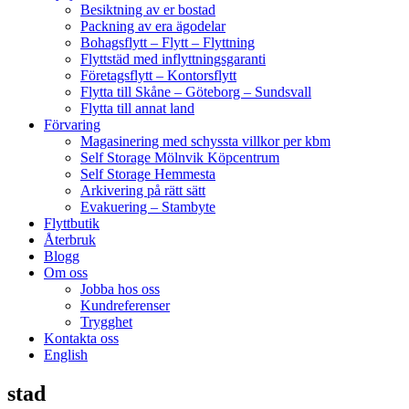
Besiktning av er bostad
Packning av era ägodelar
Bohagsflytt – Flytt – Flyttning
Flyttstäd med inflyttningsgaranti
Företagsflytt – Kontorsflytt
Flytta till Skåne – Göteborg – Sundsvall
Flytta till annat land
Förvaring
Magasinering med schyssta villkor per kbm
Self Storage Mölnvik Köpcentrum
Self Storage Hemmesta
Arkivering på rätt sätt
Evakuering – Stambyte
Flyttbutik
Återbruk
Blogg
Om oss
Jobba hos oss
Kundreferenser
Trygghet
Kontakta oss
English
stad