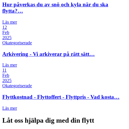
Hur påverkas du av snö och kyla när du ska
flytta?…
Läs mer
12
Feb
2025
Okategoriserade
Arkivering - Vi arkiverar på rätt sätt…
Läs mer
11
Feb
2025
Okategoriserade
Flyttkostnad - Flyttoffert - Flyttpris - Vad kosta…
Läs mer
Låt oss hjälpa dig med din flytt