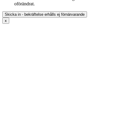
oförändrat.
x