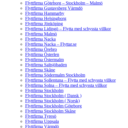
Flyttfirma Göteborg – Stockholm – Malmö
Flyttfirma Gustavsberg Värmdö
Flyttfirma Hammarby
Flyttfirma Helsingborg
Flyttfirma Jönköping
Flyttfirma Lidingö – Flytta med schyssta villkor
Flyttfirma Malmö
Flyttfirma Nacka
Flyttfirma Nacka – Flyttar.se
Flyttfirma Örebro
Flyttfirma Österlen
Flyttfirma Östermalm
Flyttfirma Saltsjöbaden
Flyttfirma Skåne
Flyttfirma Södermalm Stockholm
Flyttfirma Sollentuna – Flytta med schyssta villkor
Flyttfirma Solna – Flytta med schyssta villkor
Flyttfirma Stockholm
Flyttfirma Stockholm ( Dansk )
Flyttfirma Stockholm ( Norsk)
Flyttfirma Stockholm Göteborg
Flyttfirma Stockholm Skåne
Flyttfirma Tyresö
Flyttfirma Uppsala
Flyttfirma Värmdö