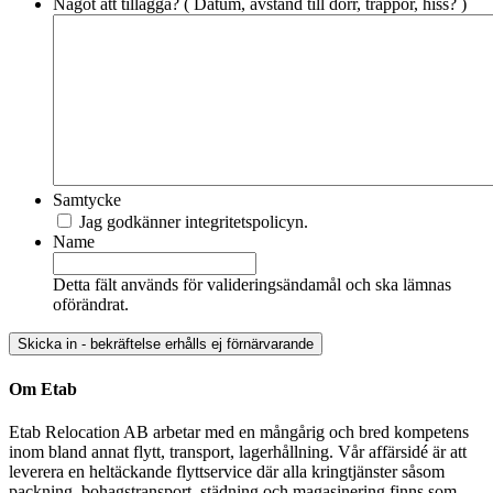
Något att tillägga? ( Datum, avstånd till dörr, trappor, hiss? )
Samtycke
Jag godkänner integritetspolicyn.
Name
Detta fält används för valideringsändamål och ska lämnas
oförändrat.
Om Etab
Etab Relocation AB arbetar med en mångårig och bred kompetens
inom bland annat flytt, transport, lagerhållning. Vår affärsidé är att
leverera en heltäckande flyttservice där alla kringtjänster såsom
packning, bohagstransport, städning och magasinering finns som