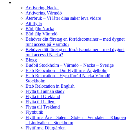
Arkivering Nacka
Arkivering Värmdö
Återbruk – Vi låter dina saker leva vidare
Att flytta
Bärhjälp Nacka
Bärhjälp Värmdö
Behöver ditt företag en förrådscontainer – med dygnet
runt access på Värmdö?
Behöver ditt företag en förrådscontainer – med dygnet
runt access i Nacka?
Blogg
Budbil Stockholm – Värmdö – Nacka – Sverige
Etab Relocation – Din Flyttfirma Ängelholm
Etab Relocation – Hyra förråd Nacka Värmdö
Stockholm
Etab Relocation in English
Flytta till annan stad?
Flytta till Grekland
Flytta till Italien.
Flytta till Tyskland
Flyttbutik
Flyttfirma Åre – Sälen – Stöten – Vemdalen – Kläppen
– Lindvallen – Stockholm
Flyttfirma Djurgården