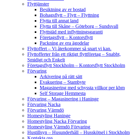
Flyttjänster
Besiktning av er bostad
Bohagsflytt – Flytt – Flyttning
Flytta till annat land
Flytta till Skåne – Göteborg – Sundsvall
Flyttstäd med inflyttningsgaranti
Företagsflytt – Kontorsflytt
Packning av era ägodelar
Flyttoffert – Vi återkommer så snart vi kan.
Flyttofferter från ett riktigt flyttföretag – Snabbt,
Smidigt och Enkelt
Företagsflytt Stockholm – Kontorsflytt Stockholm
Förvaring
Arkivering på rätt sätt
Evakuering – Stambyte
Magasinering med schyssta villkor per kbm
Self Storage Hemmesta
Förvaring – Magasinering i Haninge
Förvaring Nacka
Förvaring Värmdö
Homestyling Haninge
Homestyling Nacka Förvaring
Homestyling Värmdö Förvaring
Hustillsyn – Husunderhåll – Husskötsel i Stockholm
Kontakta oss