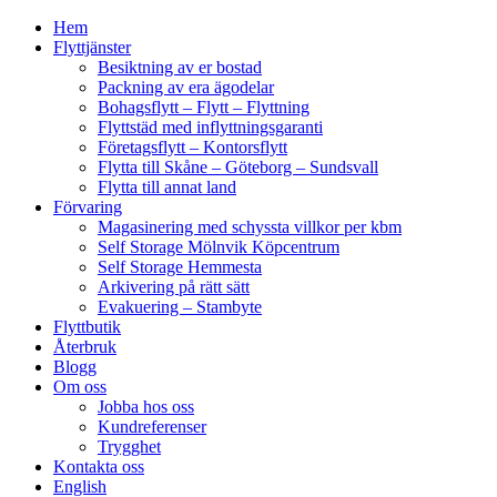
Hem
Flyttjänster
Besiktning av er bostad
Packning av era ägodelar
Bohagsflytt – Flytt – Flyttning
Flyttstäd med inflyttningsgaranti
Företagsflytt – Kontorsflytt
Flytta till Skåne – Göteborg – Sundsvall
Flytta till annat land
Förvaring
Magasinering med schyssta villkor per kbm
Self Storage Mölnvik Köpcentrum
Self Storage Hemmesta
Arkivering på rätt sätt
Evakuering – Stambyte
Flyttbutik
Återbruk
Blogg
Om oss
Jobba hos oss
Kundreferenser
Trygghet
Kontakta oss
English