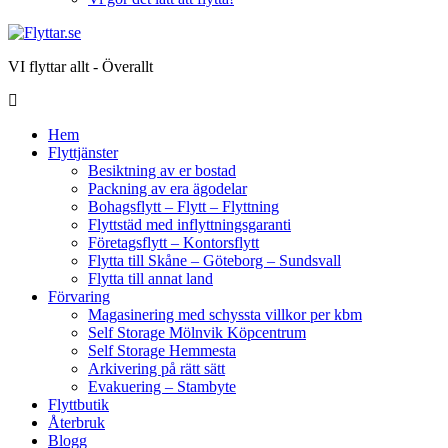
VI flyttar allt - Överallt
Hem
Flyttjänster
Besiktning av er bostad
Packning av era ägodelar
Bohagsflytt – Flytt – Flyttning
Flyttstäd med inflyttningsgaranti
Företagsflytt – Kontorsflytt
Flytta till Skåne – Göteborg – Sundsvall
Flytta till annat land
Förvaring
Magasinering med schyssta villkor per kbm
Self Storage Mölnvik Köpcentrum
Self Storage Hemmesta
Arkivering på rätt sätt
Evakuering – Stambyte
Flyttbutik
Återbruk
Blogg