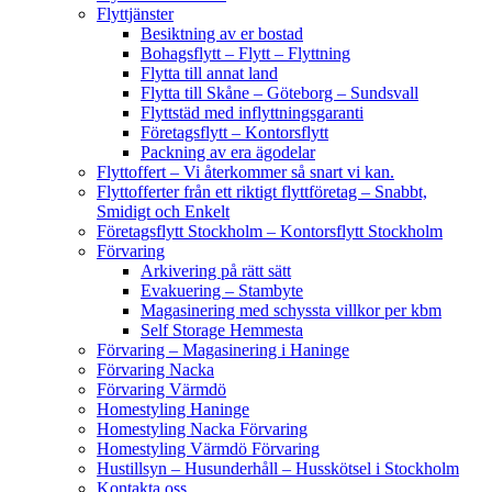
Flyttjänster
Besiktning av er bostad
Bohagsflytt – Flytt – Flyttning
Flytta till annat land
Flytta till Skåne – Göteborg – Sundsvall
Flyttstäd med inflyttningsgaranti
Företagsflytt – Kontorsflytt
Packning av era ägodelar
Flyttoffert – Vi återkommer så snart vi kan.
Flyttofferter från ett riktigt flyttföretag – Snabbt,
Smidigt och Enkelt
Företagsflytt Stockholm – Kontorsflytt Stockholm
Förvaring
Arkivering på rätt sätt
Evakuering – Stambyte
Magasinering med schyssta villkor per kbm
Self Storage Hemmesta
Förvaring – Magasinering i Haninge
Förvaring Nacka
Förvaring Värmdö
Homestyling Haninge
Homestyling Nacka Förvaring
Homestyling Värmdö Förvaring
Hustillsyn – Husunderhåll – Husskötsel i Stockholm
Kontakta oss