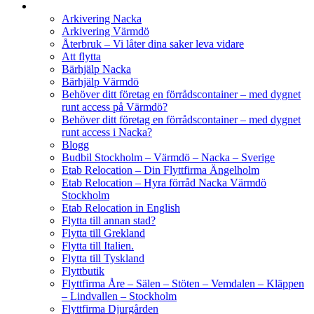
Arkivering Nacka
Arkivering Värmdö
Återbruk – Vi låter dina saker leva vidare
Att flytta
Bärhjälp Nacka
Bärhjälp Värmdö
Behöver ditt företag en förrådscontainer – med dygnet
runt access på Värmdö?
Behöver ditt företag en förrådscontainer – med dygnet
runt access i Nacka?
Blogg
Budbil Stockholm – Värmdö – Nacka – Sverige
Etab Relocation – Din Flyttfirma Ängelholm
Etab Relocation – Hyra förråd Nacka Värmdö
Stockholm
Etab Relocation in English
Flytta till annan stad?
Flytta till Grekland
Flytta till Italien.
Flytta till Tyskland
Flyttbutik
Flyttfirma Åre – Sälen – Stöten – Vemdalen – Kläppen
– Lindvallen – Stockholm
Flyttfirma Djurgården