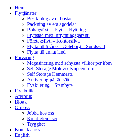
Hem
Flyttjänster
Besiktning av er bostad
Packning av era ägodelar
Bohagsflytt – Flytt – Flyttning
Flyttstäd med inflyttningsgaranti
Företagsflytt – Kontorsflytt
Flytta till Skåne – Göteborg – Sundsvall
Flytta till annat land
Förvaring
Magasinering med schyssta villkor per kbm
Self Storage Mölnvik Köpcentrum
Self Storage Hemmesta
Arkivering på rätt sätt
Evakuering – Stambyte
Flyttbutik
Återbruk
Blogg
Om oss
Jobba hos oss
Kundreferenser
Trygghet
Kontakta oss
English