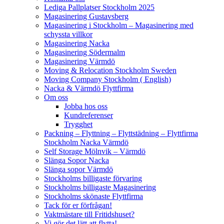
Lediga Pallplatser Stockholm 2025
Magasinering Gustavsberg
Magasinering i Stockholm – Magasinering med
schyssta villkor
Magasinering Nacka
Magasinering Södermalm
Magasinering Värmdö
Moving & Relocation Stockholm Sweden
Moving Company Stockholm ( English)
Nacka & Värmdö Flyttfirma
Om oss
Jobba hos oss
Kundreferenser
Trygghet
Packning – Flyttning – Flyttstädning – Flyttfirma
Stockholm Nacka Värmdö
Self Storage Mölnvik – Värmdö
Slänga Sopor Nacka
Slänga sopor Värmdö
Stockholms billigaste förvaring
Stockholms billigaste Magasinering
Stockholms skönaste Flyttfirma
Tack för er förfrågan!
Vaktmästare till Fritidshuset?
Vi gör det lätt att flytta!