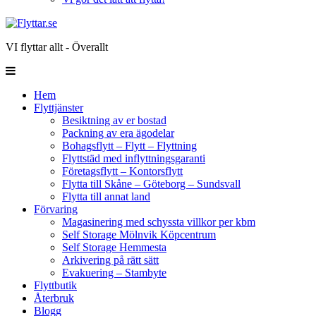
VI flyttar allt - Överallt
Hem
Flyttjänster
Besiktning av er bostad
Packning av era ägodelar
Bohagsflytt – Flytt – Flyttning
Flyttstäd med inflyttningsgaranti
Företagsflytt – Kontorsflytt
Flytta till Skåne – Göteborg – Sundsvall
Flytta till annat land
Förvaring
Magasinering med schyssta villkor per kbm
Self Storage Mölnvik Köpcentrum
Self Storage Hemmesta
Arkivering på rätt sätt
Evakuering – Stambyte
Flyttbutik
Återbruk
Blogg