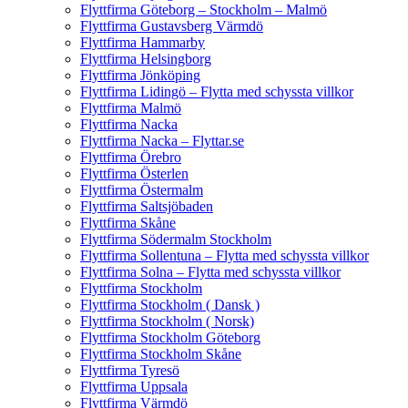
Flyttfirma Göteborg – Stockholm – Malmö
Flyttfirma Gustavsberg Värmdö
Flyttfirma Hammarby
Flyttfirma Helsingborg
Flyttfirma Jönköping
Flyttfirma Lidingö – Flytta med schyssta villkor
Flyttfirma Malmö
Flyttfirma Nacka
Flyttfirma Nacka – Flyttar.se
Flyttfirma Örebro
Flyttfirma Österlen
Flyttfirma Östermalm
Flyttfirma Saltsjöbaden
Flyttfirma Skåne
Flyttfirma Södermalm Stockholm
Flyttfirma Sollentuna – Flytta med schyssta villkor
Flyttfirma Solna – Flytta med schyssta villkor
Flyttfirma Stockholm
Flyttfirma Stockholm ( Dansk )
Flyttfirma Stockholm ( Norsk)
Flyttfirma Stockholm Göteborg
Flyttfirma Stockholm Skåne
Flyttfirma Tyresö
Flyttfirma Uppsala
Flyttfirma Värmdö