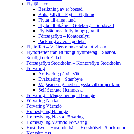
Flyttjänster
Besiktning av er bostad
Bohagsflytt – Flytt – Flyttning
Flytta till annat land
Flytta till Skåne – Göteborg – Sundsvall
Flyttstäd med inflyttningsgaranti
Företagsflytt – Kontorsflytt
Packning av era ägodelar
Flyttoffert – Vi återkommer så snart vi kan.
Flyttofferter från ett riktigt flyttföretag – Snabbt,
Smidigt och Enkelt
Företagsflytt Stockholm – Kontorsflytt Stockholm
Förvaring
Arkivering på rätt sätt
Evakuering – Stambyte
Magasinering med schyssta villkor per kbm
Self Storage Hemmesta
Förvaring – Magasinering i Haninge
Förvaring Nacka
Förvaring Värmdö
Homestyling Haninge
Homestyling Nacka Förvaring
Homestyling Värmdö Förvaring
Hustillsyn – Husunderhåll – Husskötsel i Stockholm
Kontakta oss