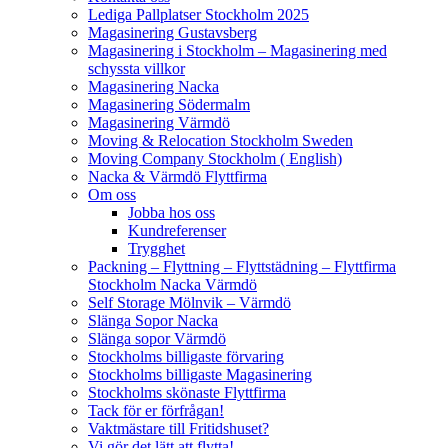
Lediga Pallplatser Stockholm 2025
Magasinering Gustavsberg
Magasinering i Stockholm – Magasinering med
schyssta villkor
Magasinering Nacka
Magasinering Södermalm
Magasinering Värmdö
Moving & Relocation Stockholm Sweden
Moving Company Stockholm ( English)
Nacka & Värmdö Flyttfirma
Om oss
Jobba hos oss
Kundreferenser
Trygghet
Packning – Flyttning – Flyttstädning – Flyttfirma
Stockholm Nacka Värmdö
Self Storage Mölnvik – Värmdö
Slänga Sopor Nacka
Slänga sopor Värmdö
Stockholms billigaste förvaring
Stockholms billigaste Magasinering
Stockholms skönaste Flyttfirma
Tack för er förfrågan!
Vaktmästare till Fritidshuset?
Vi gör det lätt att flytta!