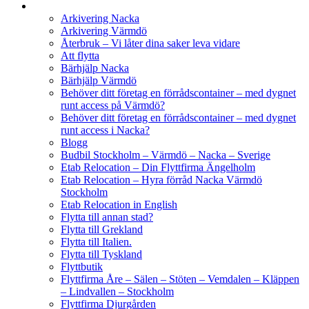
Arkivering Nacka
Arkivering Värmdö
Återbruk – Vi låter dina saker leva vidare
Att flytta
Bärhjälp Nacka
Bärhjälp Värmdö
Behöver ditt företag en förrådscontainer – med dygnet
runt access på Värmdö?
Behöver ditt företag en förrådscontainer – med dygnet
runt access i Nacka?
Blogg
Budbil Stockholm – Värmdö – Nacka – Sverige
Etab Relocation – Din Flyttfirma Ängelholm
Etab Relocation – Hyra förråd Nacka Värmdö
Stockholm
Etab Relocation in English
Flytta till annan stad?
Flytta till Grekland
Flytta till Italien.
Flytta till Tyskland
Flyttbutik
Flyttfirma Åre – Sälen – Stöten – Vemdalen – Kläppen
– Lindvallen – Stockholm
Flyttfirma Djurgården