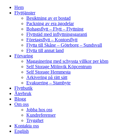
Hem
Flyttjänster
Besiktning av er bostad
Packning av era ägodelar
Bohagsflytt – Flytt – Flyttning
Flyttstäd med inflyttningsgaranti
Företagsflytt – Kontorsflytt
Flytta till Skåne – Göteborg – Sundsvall
Flytta till annat land
Förvaring
Magasinering med schyssta villkor per kbm
Self Storage Mölnvik Köpcentrum
Self Storage Hemmesta
Arkivering på rätt sätt
Evakuering – Stambyte
Flyttbutik
Återbruk
Blogg
Om oss
Jobba hos oss
Kundreferenser
Trygghet
Kontakta oss
English