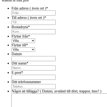
Räkna ut mitt pris
Från adress ( även ort )
*
Till adress ( även ort )
*
Bostadsyta
*
Flyttar från
*
Flyttar till
*
Datum
Ditt namn
*
E-post
*
Ditt telefonnummer
Något att tillägga? ( Datum, avstånd till dörr, trappor, hiss? )