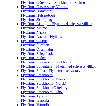
Flyttfirma Göteborg – Stockholm – Malmö
Flyttfirma Gustavsberg Värmdö
Flyttfirma Hammarby
Flyttfirma Helsingborg
Flyttfirma Jönköping
Flyttfirma Lidingö – Flytta med schyssta villkor
Flyttfirma Malmö
Flyttfirma Nacka
Flyttfirma Nacka – Flyttar.se
Flyttfirma Örebro
Flyttfirma Österlen
Flyttfirma Östermalm
Flyttfirma Saltsjöbaden
Flyttfirma Skåne
Flyttfirma Södermalm Stockholm
Flyttfirma Sollentuna – Flytta med schyssta villkor
Flyttfirma Solna – Flytta med schyssta villkor
Flyttfirma Stockholm
Flyttfirma Stockholm ( Dansk )
Flyttfirma Stockholm ( Norsk)
Flyttfirma Stockholm Göteborg
Flyttfirma Stockholm Skåne
Flyttfirma Tyresö
Flyttfirma Uppsala
Flyttfirma Värmdö