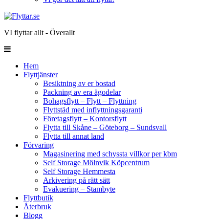
VI flyttar allt - Överallt
Hem
Flyttjänster
Besiktning av er bostad
Packning av era ägodelar
Bohagsflytt – Flytt – Flyttning
Flyttstäd med inflyttningsgaranti
Företagsflytt – Kontorsflytt
Flytta till Skåne – Göteborg – Sundsvall
Flytta till annat land
Förvaring
Magasinering med schyssta villkor per kbm
Self Storage Mölnvik Köpcentrum
Self Storage Hemmesta
Arkivering på rätt sätt
Evakuering – Stambyte
Flyttbutik
Återbruk
Blogg