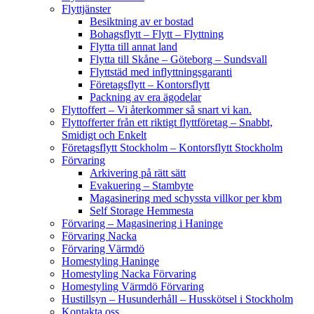
Flyttjänster
Besiktning av er bostad
Bohagsflytt – Flytt – Flyttning
Flytta till annat land
Flytta till Skåne – Göteborg – Sundsvall
Flyttstäd med inflyttningsgaranti
Företagsflytt – Kontorsflytt
Packning av era ägodelar
Flyttoffert – Vi återkommer så snart vi kan.
Flyttofferter från ett riktigt flyttföretag – Snabbt,
Smidigt och Enkelt
Företagsflytt Stockholm – Kontorsflytt Stockholm
Förvaring
Arkivering på rätt sätt
Evakuering – Stambyte
Magasinering med schyssta villkor per kbm
Self Storage Hemmesta
Förvaring – Magasinering i Haninge
Förvaring Nacka
Förvaring Värmdö
Homestyling Haninge
Homestyling Nacka Förvaring
Homestyling Värmdö Förvaring
Hustillsyn – Husunderhåll – Husskötsel i Stockholm
Kontakta oss