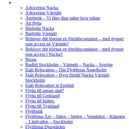
Arkivering Nacka
Arkivering Värmdö
Återbruk – Vi låter dina saker leva vidare
Att flytta
Bärhjälp Nacka
Bärhjälp Värmdö
Behöver ditt företag en förrådscontainer – med dygnet
runt access på Värmdö?
Behöver ditt företag en förrådscontainer – med dygnet
runt access i Nacka?
Blogg
Budbil Stockholm – Värmdö – Nacka – Sverige
Etab Relocation – Din Flyttfirma Ängelholm
Etab Relocation – Hyra förråd Nacka Värmdö
Stockholm
Etab Relocation in English
Flytta till annan stad?
Flytta till Grekland
Flytta till Italien.
Flytta till Tyskland
Flyttbutik
Flyttfirma Åre – Sälen – Stöten – Vemdalen – Kläppen
– Lindvallen – Stockholm
Flyttfirma Djurgården