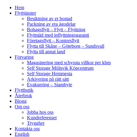
Hem
Flyttjänster
Besiktning av er bostad
Packning av era ägodelar
Bohagsflytt – Flytt – Flyttning
Flyttstäd med inflyttningsgaranti
Företagsflytt – Kontorsflytt
Flytta till Skåne – Göteborg – Sundsvall
Flytta till annat land
Förvaring
Magasinering med schyssta villkor per kbm
Self Storage Mölnvik Köpcentrum
Self Storage Hemmesta
Arkivering på rätt sätt
Evakuering – Stambyte
Flyttbutik
Återbruk
Blogg
Om oss
Jobba hos oss
Kundreferenser
Trygghet
Kontakta oss
English