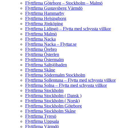
Flyttfirma Göteborg – Stockholm – Malmö
Flyttfirma Gustavsberg Värmdö
Flyttfirma Hammarby
Flyttfirma Helsingborg
Flyttfirma Jönköping
Flyttfirma Lidingö – Flytta med schyssta villkor
Flyttfirma Malmö
Flyttfirma Nacka
Flyttfirma Nacka – Flyttar.se
Flyttfirma Örebro
Flyttfirma Österlen
Flyttfirma Östermalm
Flyttfirma Saltsjöbaden
Flyttfirma Skåne
Flyttfirma Södermalm Stockholm
Flyttfirma Sollentuna – Flytta med schyssta villkor
Flyttfirma Solna – Flytta med schyssta villkor
Flyttfirma Stockholm
Flyttfirma Stockholm ( Dansk )
Flyttfirma Stockholm ( Norsk)
Flyttfirma Stockholm Göteborg
Flyttfirma Stockholm Skåne
Flyttfirma Tyresö
Flyttfirma Uppsala
Flyttfirma Värmdö