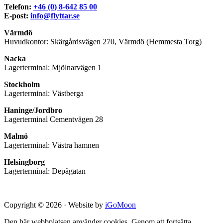
Telefon:
+46 (0) 8-642 85 00
E-post:
info@flyttar.se
Värmdö
Huvudkontor: Skärgårdsvägen 270, Värmdö (Hemmesta Torg)
Nacka
Lagerterminal: Mjölnarvägen 1
Stockholm
Lagerterminal: Västberga
Haninge/Jordbro
Lagerterminal Cementvägen 28
Malmö
Lagerterminal: Västra hamnen
Helsingborg
Lagerterminal: Depågatan
Copyright © 2026 · Website by
iGoMoon
Den här webbplatsen använder cookies. Genom att fortsätta