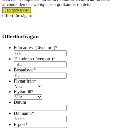
använda den här webbplatsen godkänner du detta.
Jag godkänner
Offert förfrågan:
Offertförfrågan
Från adress ( även ort )
*
Till adress ( även ort )
*
Bostadsyta
*
Flyttar från
*
Flyttar till
*
Datum
Ditt namn
*
E-post
*