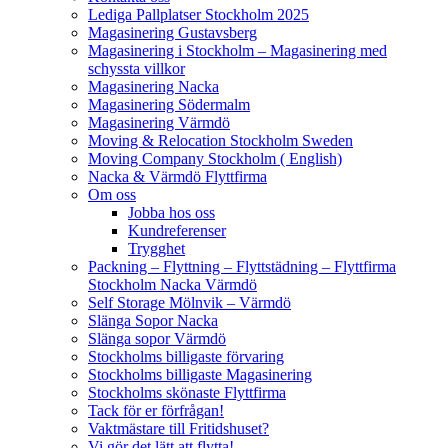
Lediga Pallplatser Stockholm 2025
Magasinering Gustavsberg
Magasinering i Stockholm – Magasinering med
schyssta villkor
Magasinering Nacka
Magasinering Södermalm
Magasinering Värmdö
Moving & Relocation Stockholm Sweden
Moving Company Stockholm ( English)
Nacka & Värmdö Flyttfirma
Om oss
Jobba hos oss
Kundreferenser
Trygghet
Packning – Flyttning – Flyttstädning – Flyttfirma
Stockholm Nacka Värmdö
Self Storage Mölnvik – Värmdö
Slänga Sopor Nacka
Slänga sopor Värmdö
Stockholms billigaste förvaring
Stockholms billigaste Magasinering
Stockholms skönaste Flyttfirma
Tack för er förfrågan!
Vaktmästare till Fritidshuset?
Vi gör det lätt att flytta!