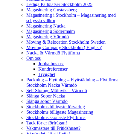
Lediga Pallplatser Stockholm 2025
Magasinering Gustavsberg
Magasinering i Stockholm – Magasinering med
schyssta villkor
Magasinering Nacka
Magasinering Södermalm
Magasinering Värmdö
Moving & Relocation Stockholm Sweden
Moving Company Stockholm ( English)
Nacka & Värmdö Flyttfirma
Om oss
Jobba hos oss
Kundreferenser
Trygghet
Packning – Flyttning – Flyttstädning – Flyttfirma
Stockholm Nacka Värmdö
Self Storage Mölnvik – Värmdö
Slänga Sopor Nacka
Slänga sopor Värmdö
Stockholms billigaste förvaring
Stockholms billigaste Magasinering
Stockholms skönaste Flyttfirma
Tack för er förfrågan!
Vaktmästare till Fritidshuset?
Vi gör det lätt att flytta!