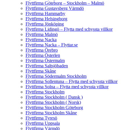
Flyttfirma Göteborg – Stockholm – Malmö
Flyttfirma Gustavsberg Värmdö
Flyttfirma Hammarby
Flyttfirma Helsingborg
Flyttfirma Jönköping
Flyttfirma Lidingö – Flytta med schyssta villkor
Flyttfirma Malmö
Flyttfirma Nacka
Flyttfirma Nacka – Flyttar.se
Flyttfirma Örebro
Flyttfirma Österlen
Flyttfirma Östermalm
Flyttfirma Saltsjöbaden
Flyttfirma Skåne
Flyttfirma Södermalm Stockholm
Flyttfirma Sollentuna – Flytta med schyssta villkor
Flyttfirma Solna – Flytta med schyssta villkor
Flyttfirma Stockholm
Flyttfirma Stockholm ( Dansk )
Flyttfirma Stockholm ( Norsk)
Flyttfirma Stockholm Göteborg
Flyttfirma Stockholm Skåne
Flyttfirma Tyresö
Flyttfirma Uppsala
Flyttfirma Värmdö