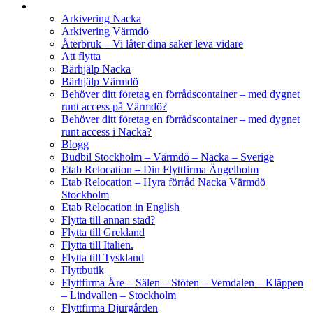
Arkivering Nacka
Arkivering Värmdö
Återbruk – Vi låter dina saker leva vidare
Att flytta
Bärhjälp Nacka
Bärhjälp Värmdö
Behöver ditt företag en förrådscontainer – med dygnet
runt access på Värmdö?
Behöver ditt företag en förrådscontainer – med dygnet
runt access i Nacka?
Blogg
Budbil Stockholm – Värmdö – Nacka – Sverige
Etab Relocation – Din Flyttfirma Ängelholm
Etab Relocation – Hyra förråd Nacka Värmdö
Stockholm
Etab Relocation in English
Flytta till annan stad?
Flytta till Grekland
Flytta till Italien.
Flytta till Tyskland
Flyttbutik
Flyttfirma Åre – Sälen – Stöten – Vemdalen – Kläppen
– Lindvallen – Stockholm
Flyttfirma Djurgården