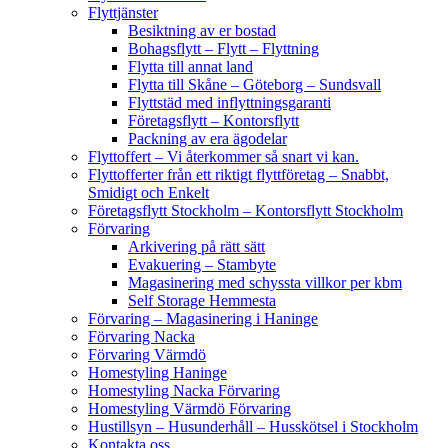
Flyttjänster
Besiktning av er bostad
Bohagsflytt – Flytt – Flyttning
Flytta till annat land
Flytta till Skåne – Göteborg – Sundsvall
Flyttstäd med inflyttningsgaranti
Företagsflytt – Kontorsflytt
Packning av era ägodelar
Flyttoffert – Vi återkommer så snart vi kan.
Flyttofferter från ett riktigt flyttföretag – Snabbt,
Smidigt och Enkelt
Företagsflytt Stockholm – Kontorsflytt Stockholm
Förvaring
Arkivering på rätt sätt
Evakuering – Stambyte
Magasinering med schyssta villkor per kbm
Self Storage Hemmesta
Förvaring – Magasinering i Haninge
Förvaring Nacka
Förvaring Värmdö
Homestyling Haninge
Homestyling Nacka Förvaring
Homestyling Värmdö Förvaring
Hustillsyn – Husunderhåll – Husskötsel i Stockholm
Kontakta oss