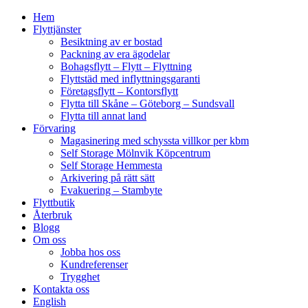
Hem
Flyttjänster
Besiktning av er bostad
Packning av era ägodelar
Bohagsflytt – Flytt – Flyttning
Flyttstäd med inflyttningsgaranti
Företagsflytt – Kontorsflytt
Flytta till Skåne – Göteborg – Sundsvall
Flytta till annat land
Förvaring
Magasinering med schyssta villkor per kbm
Self Storage Mölnvik Köpcentrum
Self Storage Hemmesta
Arkivering på rätt sätt
Evakuering – Stambyte
Flyttbutik
Återbruk
Blogg
Om oss
Jobba hos oss
Kundreferenser
Trygghet
Kontakta oss
English