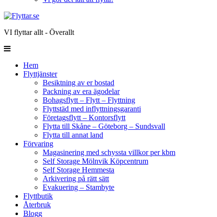
VI flyttar allt - Överallt
Hem
Flyttjänster
Besiktning av er bostad
Packning av era ägodelar
Bohagsflytt – Flytt – Flyttning
Flyttstäd med inflyttningsgaranti
Företagsflytt – Kontorsflytt
Flytta till Skåne – Göteborg – Sundsvall
Flytta till annat land
Förvaring
Magasinering med schyssta villkor per kbm
Self Storage Mölnvik Köpcentrum
Self Storage Hemmesta
Arkivering på rätt sätt
Evakuering – Stambyte
Flyttbutik
Återbruk
Blogg