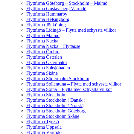
Flyttfirma Göteborg – Stockholm – Malmö
Flyttfirma Gustavsberg Värmdö
Flyttfirma Hammarby
Flyttfirma Helsingborg
Flyttfirma Jönköping
Flyttfirma Lidingö – Flytta med schyssta villkor
Flyttfirma Malmö
Flyttfirma Nacka
Flyttfirma Nacka – Flyttar.se
Flyttfirma Örebro
Flyttfirma Österlen
Flyttfirma Östermalm
Flyttfirma Saltsjöbaden
Flyttfirma Skåne
Flyttfirma Södermalm Stockholm
Flyttfirma Sollentuna – Flytta med schyssta villkor
Flyttfirma Solna – Flytta med schyssta villkor
Flyttfirma Stockholm
Flyttfirma Stockholm ( Dansk )
Flyttfirma Stockholm ( Norsk)
Flyttfirma Stockholm Göteborg
Flyttfirma Stockholm Skåne
Flyttfirma Tyresö
Flyttfirma Uppsala
Flyttfirma Värmdö