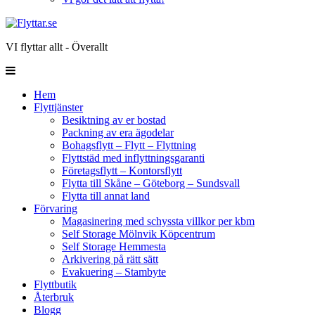
VI flyttar allt - Överallt
Hem
Flyttjänster
Besiktning av er bostad
Packning av era ägodelar
Bohagsflytt – Flytt – Flyttning
Flyttstäd med inflyttningsgaranti
Företagsflytt – Kontorsflytt
Flytta till Skåne – Göteborg – Sundsvall
Flytta till annat land
Förvaring
Magasinering med schyssta villkor per kbm
Self Storage Mölnvik Köpcentrum
Self Storage Hemmesta
Arkivering på rätt sätt
Evakuering – Stambyte
Flyttbutik
Återbruk
Blogg