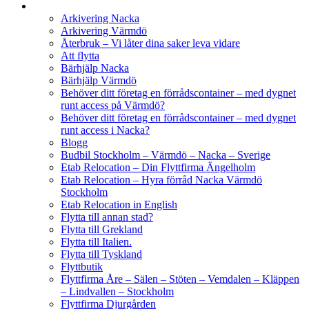
Arkivering Nacka
Arkivering Värmdö
Återbruk – Vi låter dina saker leva vidare
Att flytta
Bärhjälp Nacka
Bärhjälp Värmdö
Behöver ditt företag en förrådscontainer – med dygnet
runt access på Värmdö?
Behöver ditt företag en förrådscontainer – med dygnet
runt access i Nacka?
Blogg
Budbil Stockholm – Värmdö – Nacka – Sverige
Etab Relocation – Din Flyttfirma Ängelholm
Etab Relocation – Hyra förråd Nacka Värmdö
Stockholm
Etab Relocation in English
Flytta till annan stad?
Flytta till Grekland
Flytta till Italien.
Flytta till Tyskland
Flyttbutik
Flyttfirma Åre – Sälen – Stöten – Vemdalen – Kläppen
– Lindvallen – Stockholm
Flyttfirma Djurgården