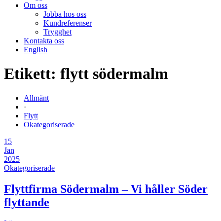
Om oss
Jobba hos oss
Kundreferenser
Trygghet
Kontakta oss
English
Etikett:
flytt södermalm
Allmänt
·
Flytt
Okategoriserade
15
Jan
2025
Okategoriserade
Flyttfirma Södermalm – Vi håller Söder
flyttande