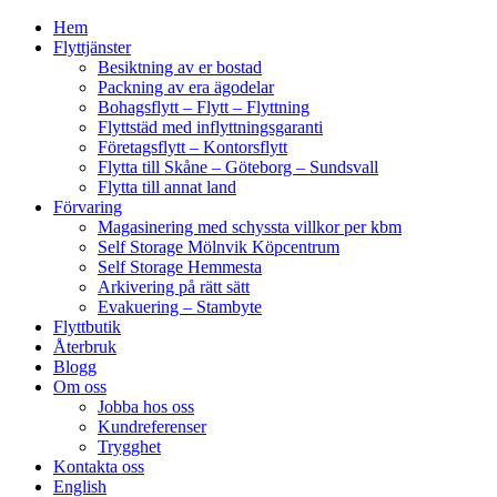
Hem
Flyttjänster
Besiktning av er bostad
Packning av era ägodelar
Bohagsflytt – Flytt – Flyttning
Flyttstäd med inflyttningsgaranti
Företagsflytt – Kontorsflytt
Flytta till Skåne – Göteborg – Sundsvall
Flytta till annat land
Förvaring
Magasinering med schyssta villkor per kbm
Self Storage Mölnvik Köpcentrum
Self Storage Hemmesta
Arkivering på rätt sätt
Evakuering – Stambyte
Flyttbutik
Återbruk
Blogg
Om oss
Jobba hos oss
Kundreferenser
Trygghet
Kontakta oss
English