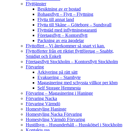
Flyttjänster
Besiktning av er bostad
Bohagsflytt – Flytt – Flyttning
Flytta till annat land
Flytta till Skåne – Göteborg – Sundsvall
Flyttstäd med inflyttningsgaranti
Företagsflytt – Kontorsflytt
Packning av era ägodelar
Flyttoffert – Vi återkommer så snart vi kan.
Flyttofferter från ett riktigt flyttföretag – Snabbt,
Smidigt och Enkelt
Företagsflytt Stockholm – Kontorsflytt Stockholm
Förvaring
Arkivering på rätt sätt
Evakuering – Stambyte
Magasinering med schyssta villkor per kbm
Self Storage Hemmesta
Förvaring – Magasinering i Haninge
Förvaring Nacka
Förvaring Värmdö
Homestyling Haninge
Homestyling Nacka Förvaring
Homestyling Värmdö Förvaring
Hustillsyn – Husunderhåll – Husskötsel i Stockholm
Kontakta oss