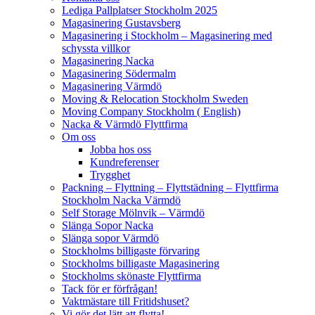
Lediga Pallplatser Stockholm 2025
Magasinering Gustavsberg
Magasinering i Stockholm – Magasinering med
schyssta villkor
Magasinering Nacka
Magasinering Södermalm
Magasinering Värmdö
Moving & Relocation Stockholm Sweden
Moving Company Stockholm ( English)
Nacka & Värmdö Flyttfirma
Om oss
Jobba hos oss
Kundreferenser
Trygghet
Packning – Flyttning – Flyttstädning – Flyttfirma
Stockholm Nacka Värmdö
Self Storage Mölnvik – Värmdö
Slänga Sopor Nacka
Slänga sopor Värmdö
Stockholms billigaste förvaring
Stockholms billigaste Magasinering
Stockholms skönaste Flyttfirma
Tack för er förfrågan!
Vaktmästare till Fritidshuset?
Vi gör det lätt att flytta!