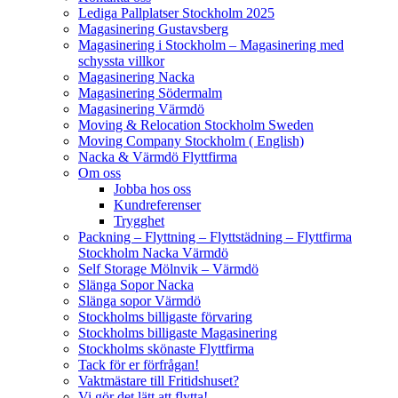
Lediga Pallplatser Stockholm 2025
Magasinering Gustavsberg
Magasinering i Stockholm – Magasinering med
schyssta villkor
Magasinering Nacka
Magasinering Södermalm
Magasinering Värmdö
Moving & Relocation Stockholm Sweden
Moving Company Stockholm ( English)
Nacka & Värmdö Flyttfirma
Om oss
Jobba hos oss
Kundreferenser
Trygghet
Packning – Flyttning – Flyttstädning – Flyttfirma
Stockholm Nacka Värmdö
Self Storage Mölnvik – Värmdö
Slänga Sopor Nacka
Slänga sopor Värmdö
Stockholms billigaste förvaring
Stockholms billigaste Magasinering
Stockholms skönaste Flyttfirma
Tack för er förfrågan!
Vaktmästare till Fritidshuset?
Vi gör det lätt att flytta!