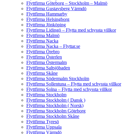
Flyttfirma Göteborg – Stockholm – Malmö
Flyttfirma Gustavsberg Värmdö
Flyttfirma Hammarby
Flyttfirma Helsingborg
Flyttfirma Jönköping
Flyttfirma Lidingö – Flytta med schyssta villkor
Flyttfirma Malmö
Flyttfirma Nacka
Flyttfirma Nacka – Flyttar.se
Flyttfirma Örebro
Flyttfirma Österlen
Flyttfirma Östermalm
Flyttfirma Saltsjöbaden
Flyttfirma Skåne
Flyttfirma Södermalm Stockholm
Flyttfirma Sollentuna – Flytta med schyssta villkor
Flyttfirma Solna – Flytta med schyssta villkor
Flyttfirma Stockholm
Flyttfirma Stockholm ( Dansk )
Flyttfirma Stockholm ( Norsk)
Flyttfirma Stockholm Göteborg
Flyttfirma Stockholm Skåne
Flyttfirma Tyresö
Flyttfirma Uppsala
Flyttfirma Värmdö