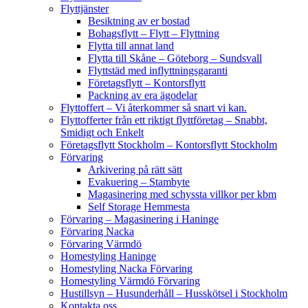
Flyttjänster
Besiktning av er bostad
Bohagsflytt – Flytt – Flyttning
Flytta till annat land
Flytta till Skåne – Göteborg – Sundsvall
Flyttstäd med inflyttningsgaranti
Företagsflytt – Kontorsflytt
Packning av era ägodelar
Flyttoffert – Vi återkommer så snart vi kan.
Flyttofferter från ett riktigt flyttföretag – Snabbt,
Smidigt och Enkelt
Företagsflytt Stockholm – Kontorsflytt Stockholm
Förvaring
Arkivering på rätt sätt
Evakuering – Stambyte
Magasinering med schyssta villkor per kbm
Self Storage Hemmesta
Förvaring – Magasinering i Haninge
Förvaring Nacka
Förvaring Värmdö
Homestyling Haninge
Homestyling Nacka Förvaring
Homestyling Värmdö Förvaring
Hustillsyn – Husunderhåll – Husskötsel i Stockholm
Kontakta oss