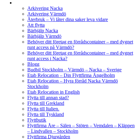
Arkivering Nacka
Arkivering Värmdö
Återbruk – Vi låter dina saker leva vidare
Att flytta
Bärhjälp Nacka
Bärhjälp Värmdö
Behöver ditt företag en förrådscontainer – med dygnet
runt access på Värmdö?
Behöver ditt företag en förrådscontainer – med dygnet
runt access i Nacka?
Blogg
Budbil Stockholm – Värmdö – Nacka – Sverige
Etab Relocation – Din Flyttfirma Ängelholm
Etab Relocation – Hyra förråd Nacka Värmdö
Stockholm
Etab Relocation in English
Flytta till annan stad?
Flytta till Grekland
Flytta till Italien.
Flytta till Tyskland
Flyttbutik
Flyttfirma Åre – Sälen – Stöten – Vemdalen – Kläppen
– Lindvallen – Stockholm
Flyttfirma Djurgården