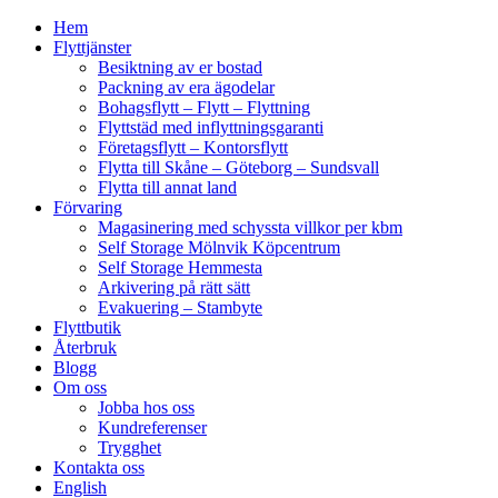
Hem
Flyttjänster
Besiktning av er bostad
Packning av era ägodelar
Bohagsflytt – Flytt – Flyttning
Flyttstäd med inflyttningsgaranti
Företagsflytt – Kontorsflytt
Flytta till Skåne – Göteborg – Sundsvall
Flytta till annat land
Förvaring
Magasinering med schyssta villkor per kbm
Self Storage Mölnvik Köpcentrum
Self Storage Hemmesta
Arkivering på rätt sätt
Evakuering – Stambyte
Flyttbutik
Återbruk
Blogg
Om oss
Jobba hos oss
Kundreferenser
Trygghet
Kontakta oss
English