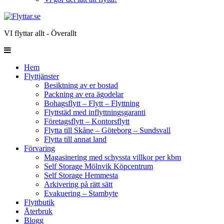
VI flyttar allt - Överallt
Hem
Flyttjänster
Besiktning av er bostad
Packning av era ägodelar
Bohagsflytt – Flytt – Flyttning
Flyttstäd med inflyttningsgaranti
Företagsflytt – Kontorsflytt
Flytta till Skåne – Göteborg – Sundsvall
Flytta till annat land
Förvaring
Magasinering med schyssta villkor per kbm
Self Storage Mölnvik Köpcentrum
Self Storage Hemmesta
Arkivering på rätt sätt
Evakuering – Stambyte
Flyttbutik
Återbruk
Blogg