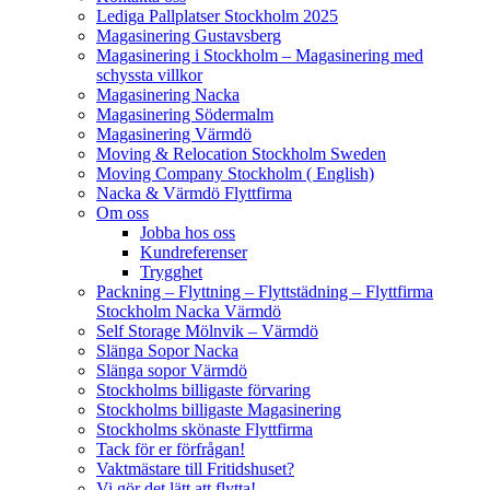
Lediga Pallplatser Stockholm 2025
Magasinering Gustavsberg
Magasinering i Stockholm – Magasinering med
schyssta villkor
Magasinering Nacka
Magasinering Södermalm
Magasinering Värmdö
Moving & Relocation Stockholm Sweden
Moving Company Stockholm ( English)
Nacka & Värmdö Flyttfirma
Om oss
Jobba hos oss
Kundreferenser
Trygghet
Packning – Flyttning – Flyttstädning – Flyttfirma
Stockholm Nacka Värmdö
Self Storage Mölnvik – Värmdö
Slänga Sopor Nacka
Slänga sopor Värmdö
Stockholms billigaste förvaring
Stockholms billigaste Magasinering
Stockholms skönaste Flyttfirma
Tack för er förfrågan!
Vaktmästare till Fritidshuset?
Vi gör det lätt att flytta!