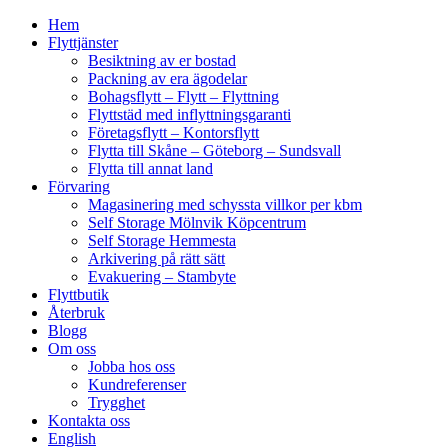
Hem
Flyttjänster
Besiktning av er bostad
Packning av era ägodelar
Bohagsflytt – Flytt – Flyttning
Flyttstäd med inflyttningsgaranti
Företagsflytt – Kontorsflytt
Flytta till Skåne – Göteborg – Sundsvall
Flytta till annat land
Förvaring
Magasinering med schyssta villkor per kbm
Self Storage Mölnvik Köpcentrum
Self Storage Hemmesta
Arkivering på rätt sätt
Evakuering – Stambyte
Flyttbutik
Återbruk
Blogg
Om oss
Jobba hos oss
Kundreferenser
Trygghet
Kontakta oss
English