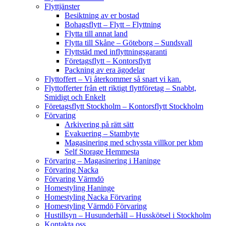
Flyttjänster
Besiktning av er bostad
Bohagsflytt – Flytt – Flyttning
Flytta till annat land
Flytta till Skåne – Göteborg – Sundsvall
Flyttstäd med inflyttningsgaranti
Företagsflytt – Kontorsflytt
Packning av era ägodelar
Flyttoffert – Vi återkommer så snart vi kan.
Flyttofferter från ett riktigt flyttföretag – Snabbt,
Smidigt och Enkelt
Företagsflytt Stockholm – Kontorsflytt Stockholm
Förvaring
Arkivering på rätt sätt
Evakuering – Stambyte
Magasinering med schyssta villkor per kbm
Self Storage Hemmesta
Förvaring – Magasinering i Haninge
Förvaring Nacka
Förvaring Värmdö
Homestyling Haninge
Homestyling Nacka Förvaring
Homestyling Värmdö Förvaring
Hustillsyn – Husunderhåll – Husskötsel i Stockholm
Kontakta oss