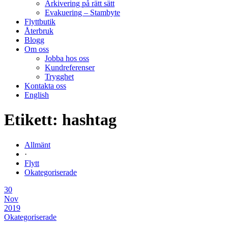
Arkivering på rätt sätt
Evakuering – Stambyte
Flyttbutik
Återbruk
Blogg
Om oss
Jobba hos oss
Kundreferenser
Trygghet
Kontakta oss
English
Etikett:
hashtag
Allmänt
·
Flytt
Okategoriserade
30
Nov
2019
Okategoriserade