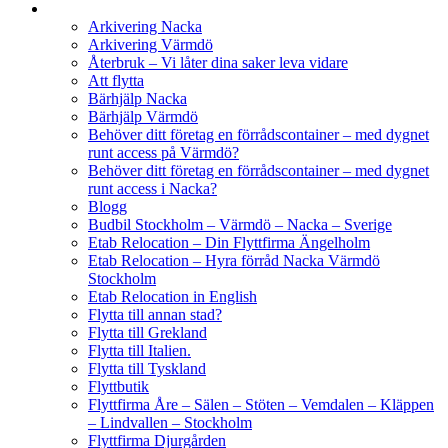
Arkivering Nacka
Arkivering Värmdö
Återbruk – Vi låter dina saker leva vidare
Att flytta
Bärhjälp Nacka
Bärhjälp Värmdö
Behöver ditt företag en förrådscontainer – med dygnet
runt access på Värmdö?
Behöver ditt företag en förrådscontainer – med dygnet
runt access i Nacka?
Blogg
Budbil Stockholm – Värmdö – Nacka – Sverige
Etab Relocation – Din Flyttfirma Ängelholm
Etab Relocation – Hyra förråd Nacka Värmdö
Stockholm
Etab Relocation in English
Flytta till annan stad?
Flytta till Grekland
Flytta till Italien.
Flytta till Tyskland
Flyttbutik
Flyttfirma Åre – Sälen – Stöten – Vemdalen – Kläppen
– Lindvallen – Stockholm
Flyttfirma Djurgården