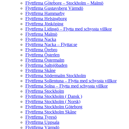
Flyttfirma Göteborg – Stockholm – Malmö
Flyttfirma Gustavsberg Värmdö
Flyttfirma Hammarby
Flyttfirma Helsingborg
Flyttfirma Jönköping
Flyttfirma Lidingö – Flytta med schyssta villkor
Flyttfirma Malmö
Flyttfirma Nacka
Flyttfirma Nacka – Flyttar.se
Flyttfirma Örebro
Flyttfirma Österlen
Flyttfirma Östermalm
Flyttfirma Saltsjöbaden
Flyttfirma Skåne
Flyttfirma Södermalm Stockholm
Flyttfirma Sollentuna – Flytta med schyssta villkor
Flyttfirma Solna – Flytta med schyssta villkor
Flyttfirma Stockholm
Flyttfirma Stockholm ( Dansk )
Flyttfirma Stockholm ( Norsk)
Flyttfirma Stockholm Göteborg
Flyttfirma Stockholm Skåne
Flyttfirma Tyresö
Flyttfirma Uppsala
Flyttfirma Värmdö