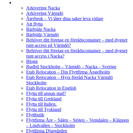
Arkivering Nacka
Arkivering Värmdö
Återbruk – Vi låter dina saker leva vidare
Att flytta
Bärhjälp Nacka
Bärhjälp Värmdö
Behöver ditt företag en förrådscontainer – med dygnet
runt access på Värmdö?
Behöver ditt företag en förrådscontainer – med dygnet
runt access i Nacka?
Blogg
Budbil Stockholm – Värmdö – Nacka – Sverige
Etab Relocation – Din Flyttfirma Ängelholm
Etab Relocation – Hyra förråd Nacka Värmdö
Stockholm
Etab Relocation in English
Flytta till annan stad?
Flytta till Grekland
Flytta till Italien.
Flytta till Tyskland
Flyttbutik
Flyttfirma Åre – Sälen – Stöten – Vemdalen – Kläppen
– Lindvallen – Stockholm
Flyttfirma Djurgården