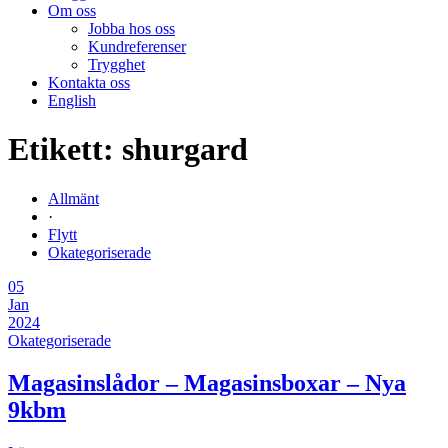
Om oss
Jobba hos oss
Kundreferenser
Trygghet
Kontakta oss
English
Etikett:
shurgard
Allmänt
·
Flytt
Okategoriserade
05
Jan
2024
Okategoriserade
Magasinslådor – Magasinsboxar – Nya
9kbm