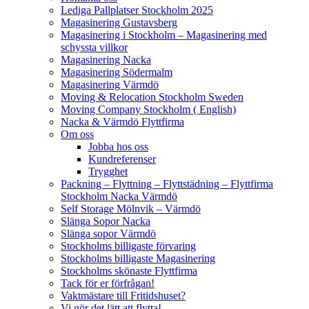
Lediga Pallplatser Stockholm 2025
Magasinering Gustavsberg
Magasinering i Stockholm – Magasinering med
schyssta villkor
Magasinering Nacka
Magasinering Södermalm
Magasinering Värmdö
Moving & Relocation Stockholm Sweden
Moving Company Stockholm ( English)
Nacka & Värmdö Flyttfirma
Om oss
Jobba hos oss
Kundreferenser
Trygghet
Packning – Flyttning – Flyttstädning – Flyttfirma
Stockholm Nacka Värmdö
Self Storage Mölnvik – Värmdö
Slänga Sopor Nacka
Slänga sopor Värmdö
Stockholms billigaste förvaring
Stockholms billigaste Magasinering
Stockholms skönaste Flyttfirma
Tack för er förfrågan!
Vaktmästare till Fritidshuset?
Vi gör det lätt att flytta!