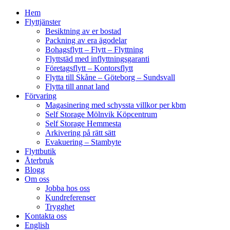
Hem
Flyttjänster
Besiktning av er bostad
Packning av era ägodelar
Bohagsflytt – Flytt – Flyttning
Flyttstäd med inflyttningsgaranti
Företagsflytt – Kontorsflytt
Flytta till Skåne – Göteborg – Sundsvall
Flytta till annat land
Förvaring
Magasinering med schyssta villkor per kbm
Self Storage Mölnvik Köpcentrum
Self Storage Hemmesta
Arkivering på rätt sätt
Evakuering – Stambyte
Flyttbutik
Återbruk
Blogg
Om oss
Jobba hos oss
Kundreferenser
Trygghet
Kontakta oss
English