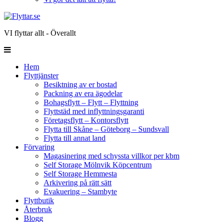
VI flyttar allt - Överallt
Hem
Flyttjänster
Besiktning av er bostad
Packning av era ägodelar
Bohagsflytt – Flytt – Flyttning
Flyttstäd med inflyttningsgaranti
Företagsflytt – Kontorsflytt
Flytta till Skåne – Göteborg – Sundsvall
Flytta till annat land
Förvaring
Magasinering med schyssta villkor per kbm
Self Storage Mölnvik Köpcentrum
Self Storage Hemmesta
Arkivering på rätt sätt
Evakuering – Stambyte
Flyttbutik
Återbruk
Blogg