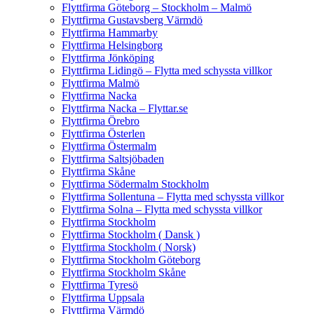
Flyttfirma Göteborg – Stockholm – Malmö
Flyttfirma Gustavsberg Värmdö
Flyttfirma Hammarby
Flyttfirma Helsingborg
Flyttfirma Jönköping
Flyttfirma Lidingö – Flytta med schyssta villkor
Flyttfirma Malmö
Flyttfirma Nacka
Flyttfirma Nacka – Flyttar.se
Flyttfirma Örebro
Flyttfirma Österlen
Flyttfirma Östermalm
Flyttfirma Saltsjöbaden
Flyttfirma Skåne
Flyttfirma Södermalm Stockholm
Flyttfirma Sollentuna – Flytta med schyssta villkor
Flyttfirma Solna – Flytta med schyssta villkor
Flyttfirma Stockholm
Flyttfirma Stockholm ( Dansk )
Flyttfirma Stockholm ( Norsk)
Flyttfirma Stockholm Göteborg
Flyttfirma Stockholm Skåne
Flyttfirma Tyresö
Flyttfirma Uppsala
Flyttfirma Värmdö