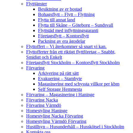
Flyttjänster
Besiktning av er bostad
Bohagsflytt – Flytt – Flyttning
Flytta till annat land
Flytta till Skåne – Göteborg – Sundsvall
Flyttstäd med inflyttningsgaranti
Företagsflytt – Kontorsflytt
Packning av era ägodelar
Flyttoffert – Vi återkommer så snart vi kan.
Flyttofferter från ett riktigt flyttföretag – Snabbt,
Smidigt och Enkelt
Företagsflytt Stockholm – Kontorsflytt Stockholm
Förvaring
Arkivering på rätt sätt
Evakuering – Stambyte
Magasinering med schyssta villkor per kbm
Self Storage Hemmesta
Förvaring – Magasinering i Haninge
Förvaring Nacka
Förvaring Värmdö
Homestyling Haninge
Homestyling Nacka Förvaring
Homestyling Värmdö Förvaring
Hustillsyn – Husunderhåll – Husskötsel i Stockholm
Kontakta oss