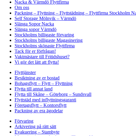
Nacka & Värmdö Flyttfirma
Om oss
Packning – Flyttning – Flyttstädning – Flyttfirma Stockholm
Self Storage Mölnvik – Värmdö
Slänga Sopor Nacka
Slänga sopor Värmdö
Stockholms billigaste förvaring
Stockholms billigaste Magasinering
Stockholms skönaste Flyttfirma
Tack för er förfrågan!
Vaktmästare till Fritidshuset?
Vi gör det lätt att flytta!
Flyttjänster
Besiktning av er bostad
Bohagsflytt – Flytt – Flyttning
Flytta till annat land
Flytta till Skåne – Göteborg – Sundsvall
Flyttstäd med inflyttningsgaranti
Företagsflytt – Kontorsflytt
Packning av era ägodelar
Förvaring
Arkivering på rätt sätt
Evakuering – Stambyte