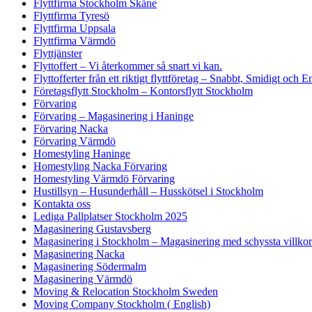
Flyttfirma Stockholm Skåne
Flyttfirma Tyresö
Flyttfirma Uppsala
Flyttfirma Värmdö
Flyttjänster
Flyttoffert – Vi återkommer så snart vi kan.
Flyttofferter från ett riktigt flyttföretag – Snabbt, Smidigt och E
Företagsflytt Stockholm – Kontorsflytt Stockholm
Förvaring
Förvaring – Magasinering i Haninge
Förvaring Nacka
Förvaring Värmdö
Homestyling Haninge
Homestyling Nacka Förvaring
Homestyling Värmdö Förvaring
Hustillsyn – Husunderhåll – Husskötsel i Stockholm
Kontakta oss
Lediga Pallplatser Stockholm 2025
Magasinering Gustavsberg
Magasinering i Stockholm – Magasinering med schyssta villkor
Magasinering Nacka
Magasinering Södermalm
Magasinering Värmdö
Moving & Relocation Stockholm Sweden
Moving Company Stockholm ( English)