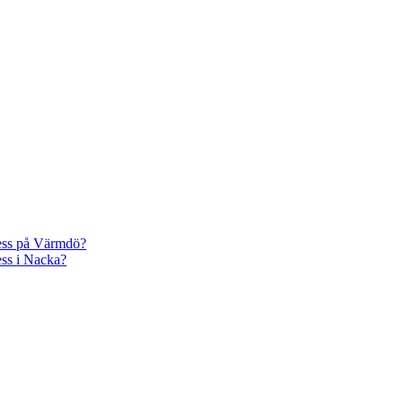
cess på Värmdö?
ess i Nacka?