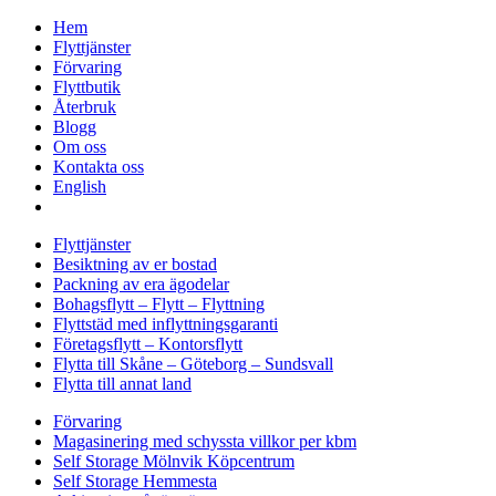
Hem
Flyttjänster
Förvaring
Flyttbutik
Återbruk
Blogg
Om oss
Kontakta oss
English
Flyttjänster
Besiktning av er bostad
Packning av era ägodelar
Bohagsflytt – Flytt – Flyttning
Flyttstäd med inflyttningsgaranti
Företagsflytt – Kontorsflytt
Flytta till Skåne – Göteborg – Sundsvall
Flytta till annat land
Förvaring
Magasinering med schyssta villkor per kbm
Self Storage Mölnvik Köpcentrum
Self Storage Hemmesta