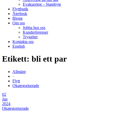
Evakuering – Stambyte
Flyttbutik
Återbruk
Blogg
Om oss
Jobba hos oss
Kundreferenser
Trygghet
Kontakta oss
English
Etikett:
bli ett par
Allmänt
·
Flytt
Okategoriserade
02
Jan
2024
Okategoriserade