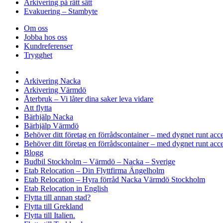
Arkivering på rätt sätt
Evakuering – Stambyte
Om oss
Jobba hos oss
Kundreferenser
Trygghet
Arkivering Nacka
Arkivering Värmdö
Återbruk – Vi låter dina saker leva vidare
Att flytta
Bärhjälp Nacka
Bärhjälp Värmdö
Behöver ditt företag en förrådscontainer – med dygnet runt ac
Behöver ditt företag en förrådscontainer – med dygnet runt acc
Blogg
Budbil Stockholm – Värmdö – Nacka – Sverige
Etab Relocation – Din Flyttfirma Ängelholm
Etab Relocation – Hyra förråd Nacka Värmdö Stockholm
Etab Relocation in English
Flytta till annan stad?
Flytta till Grekland
Flytta till Italien.