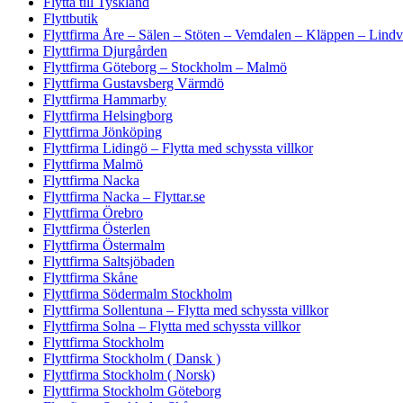
Flytta till Tyskland
Flyttbutik
Flyttfirma Åre – Sälen – Stöten – Vemdalen – Kläppen – Lind
Flyttfirma Djurgården
Flyttfirma Göteborg – Stockholm – Malmö
Flyttfirma Gustavsberg Värmdö
Flyttfirma Hammarby
Flyttfirma Helsingborg
Flyttfirma Jönköping
Flyttfirma Lidingö – Flytta med schyssta villkor
Flyttfirma Malmö
Flyttfirma Nacka
Flyttfirma Nacka – Flyttar.se
Flyttfirma Örebro
Flyttfirma Österlen
Flyttfirma Östermalm
Flyttfirma Saltsjöbaden
Flyttfirma Skåne
Flyttfirma Södermalm Stockholm
Flyttfirma Sollentuna – Flytta med schyssta villkor
Flyttfirma Solna – Flytta med schyssta villkor
Flyttfirma Stockholm
Flyttfirma Stockholm ( Dansk )
Flyttfirma Stockholm ( Norsk)
Flyttfirma Stockholm Göteborg