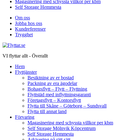
Magasinering med schyssta villkor per kbm
Self Storage Hemmesta
Om oss
Jobba hos oss
Kundreferenser
Trygghet
VI flyttar allt - Överallt
Hem
Flyttjänster
Besiktning av er bostad
Packning av era ägodelar
Bohagsflytt – Flytt – Flyttning
Flyttstäd med inflyttningsgaranti
Företagsflytt – Kontorsflytt
Flytta till Skåne – Göteborg – Sundsvall
Flytta till annat land
Förvaring
Magasinering med schyssta villkor per kbm
Self Storage Mölnvik Köpcentrum
Self Storage Hemmesta
Arkivering på rätt sätt