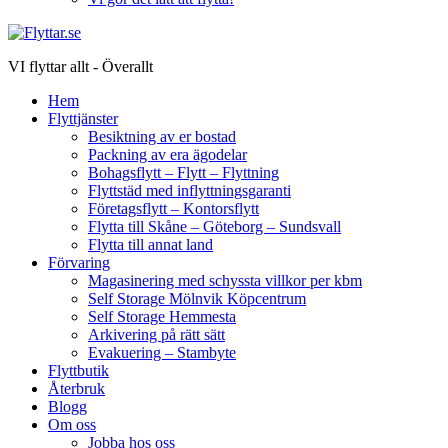
VI flyttar allt - Överallt
Hem
Flyttjänster
Besiktning av er bostad
Packning av era ägodelar
Bohagsflytt – Flytt – Flyttning
Flyttstäd med inflyttningsgaranti
Företagsflytt – Kontorsflytt
Flytta till Skåne – Göteborg – Sundsvall
Flytta till annat land
Förvaring
Magasinering med schyssta villkor per kbm
Self Storage Mölnvik Köpcentrum
Self Storage Hemmesta
Arkivering på rätt sätt
Evakuering – Stambyte
Flyttbutik
Återbruk
Blogg
Om oss
Jobba hos oss