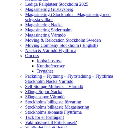
Lediga Pallplatser Stockholm 2025
Magasinering Gustavsberg
Magasinering i Stockholm – Magasinering med
schyssta villkor
Magasinering Nacka
Magasinering Södermalm
Magasinering Värmdö
Moving & Relocation Stockholm Sweden
Moving Company Stockholm ( English)
Nacka & Värmdö Flyttfirma
Om oss
Jobba hos oss
Kundreferenser
Trygghet
Packning – Flyttning – Flyttstädning – Flyttfirma
Stockholm Nacka Värmdö
Self Storage Mölnvik – Värmdö
Slänga Sopor Nacka
Slänga sopor Värmdö
Stockholms billigaste förvaring
Stockholms billigaste Magasinering
Stockholms skönaste Flyttfirma
Tack för er förfrågan!
Vaktmästare till Fritidshuset?
Vi gör det lätt att flytta!