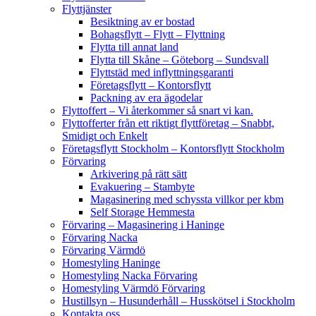
Flyttjänster
Besiktning av er bostad
Bohagsflytt – Flytt – Flyttning
Flytta till annat land
Flytta till Skåne – Göteborg – Sundsvall
Flyttstäd med inflyttningsgaranti
Företagsflytt – Kontorsflytt
Packning av era ägodelar
Flyttoffert – Vi återkommer så snart vi kan.
Flyttofferter från ett riktigt flyttföretag – Snabbt,
Smidigt och Enkelt
Företagsflytt Stockholm – Kontorsflytt Stockholm
Förvaring
Arkivering på rätt sätt
Evakuering – Stambyte
Magasinering med schyssta villkor per kbm
Self Storage Hemmesta
Förvaring – Magasinering i Haninge
Förvaring Nacka
Förvaring Värmdö
Homestyling Haninge
Homestyling Nacka Förvaring
Homestyling Värmdö Förvaring
Hustillsyn – Husunderhåll – Husskötsel i Stockholm
Kontakta oss