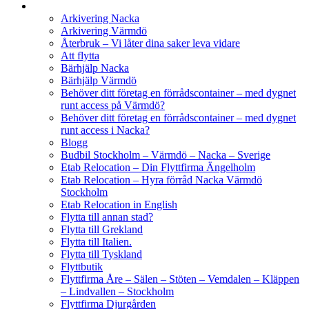
Arkivering Nacka
Arkivering Värmdö
Återbruk – Vi låter dina saker leva vidare
Att flytta
Bärhjälp Nacka
Bärhjälp Värmdö
Behöver ditt företag en förrådscontainer – med dygnet
runt access på Värmdö?
Behöver ditt företag en förrådscontainer – med dygnet
runt access i Nacka?
Blogg
Budbil Stockholm – Värmdö – Nacka – Sverige
Etab Relocation – Din Flyttfirma Ängelholm
Etab Relocation – Hyra förråd Nacka Värmdö
Stockholm
Etab Relocation in English
Flytta till annan stad?
Flytta till Grekland
Flytta till Italien.
Flytta till Tyskland
Flyttbutik
Flyttfirma Åre – Sälen – Stöten – Vemdalen – Kläppen
– Lindvallen – Stockholm
Flyttfirma Djurgården