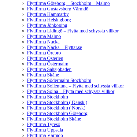
Flyttfirma Göteborg – Stockholm – Malmö
Flyttfirma Gustavsberg Värmdö
Flyttfirma Hammarby
Flyttfirma Helsingborg
Flyttfirma Jönköping
Flyttfirma Lidingö – Flytta med schyssta villkor
Flyttfirma Malmö
Flyttfirma Nacka
Flyttfirma Nacka – Flyttar.se
Flyttfirma Örebro
Flyttfirma Österlen
Flyttfirma Östermalm
Flyttfirma Saltsjöbaden
Flyttfirma Skåne
Flyttfirma Södermalm Stockholm
Flyttfirma Sollentuna – Flytta med schyssta villkor
Flyttfirma Solna – Flytta med schyssta villkor
Flyttfirma Stockholm
Flyttfirma Stockholm ( Dansk )
Flyttfirma Stockholm ( Norsk)
Flyttfirma Stockholm Göteborg
Flyttfirma Stockholm Skåne
Flyttfirma Tyresö
Flyttfirma Uppsala
Flyttfirma Värmdö