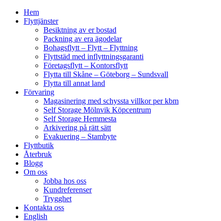
Hem
Flyttjänster
Besiktning av er bostad
Packning av era ägodelar
Bohagsflytt – Flytt – Flyttning
Flyttstäd med inflyttningsgaranti
Företagsflytt – Kontorsflytt
Flytta till Skåne – Göteborg – Sundsvall
Flytta till annat land
Förvaring
Magasinering med schyssta villkor per kbm
Self Storage Mölnvik Köpcentrum
Self Storage Hemmesta
Arkivering på rätt sätt
Evakuering – Stambyte
Flyttbutik
Återbruk
Blogg
Om oss
Jobba hos oss
Kundreferenser
Trygghet
Kontakta oss
English