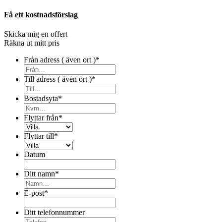
Få ett kostnadsförslag
Skicka mig en offert
Räkna ut mitt pris
Från adress ( även ort )
*
Till adress ( även ort )
*
Bostadsyta
*
Flyttar från
*
Flyttar till
*
Datum
Ditt namn
*
E-post
*
Ditt telefonnummer