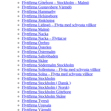
Flyttfirma Göteborg – Stockholm – Malmö
Flyttfirma Gustavsberg Värmdö
Flyttfirma Hammarby
Flyttfirma Helsingborg
Flyttfirma Jönköping
Flyttfirma Lidingö – Flytta med schyssta villkor
Flyttfirma Malmö
Flyttfirma Nacka
Flyttfirma Nacka – Flyttar.se
Flyttfirma Örebro
Flyttfirma Österlen
Flyttfirma Östermalm
Flyttfirma Saltsjöbaden
Flyttfirma Skåne
Flyttfirma Södermalm Stockholm
Flyttfirma Sollentuna – Flytta med schyssta villkor
Flyttfirma Solna – Flytta med schyssta villkor
Flyttfirma Stockholm
Flyttfirma Stockholm ( Dansk )
Flyttfirma Stockholm ( Norsk)
Flyttfirma Stockholm Göteborg
Flyttfirma Stockholm Skåne
Flyttfirma Tyresö
Flyttfirma Uppsala
Flyttfirma Värmdö