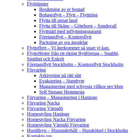
Flyttjänster
Besiktning av er bostad
Bohagsflytt – Flytt – Flyttning
Flytta till annat land
Flytta till Skåne – Göteborg – Sundsvall
Flyttstäd med inflyttningsgaranti
Företagsflytt – Kontorsflytt
Packning av era ägodelar
Flyttoffert – Vi återkommer så snart vi kan.
Flyttofferter från ett riktigt flyttföretag – Snabbt,
Smidigt och Enkelt
Företagsflytt Stockholm – Kontorsflytt Stockholm
Förvaring
Arkivering på rätt sätt
Evakuering – Stambyte
Magasinering med schyssta villkor per kbm
Self Storage Hemmesta
Förvaring – Magasinering i Haninge
Förvaring Nacka
Förvaring Värmdö
Homestyling Haninge
Homestyling Nacka Förvaring
Homestyling Värmdö Förvaring
Hustillsyn – Husunderhåll – Husskötsel i Stockholm
Kontakta oss