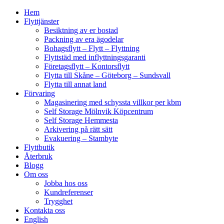
Hem
Flyttjänster
Besiktning av er bostad
Packning av era ägodelar
Bohagsflytt – Flytt – Flyttning
Flyttstäd med inflyttningsgaranti
Företagsflytt – Kontorsflytt
Flytta till Skåne – Göteborg – Sundsvall
Flytta till annat land
Förvaring
Magasinering med schyssta villkor per kbm
Self Storage Mölnvik Köpcentrum
Self Storage Hemmesta
Arkivering på rätt sätt
Evakuering – Stambyte
Flyttbutik
Återbruk
Blogg
Om oss
Jobba hos oss
Kundreferenser
Trygghet
Kontakta oss
English