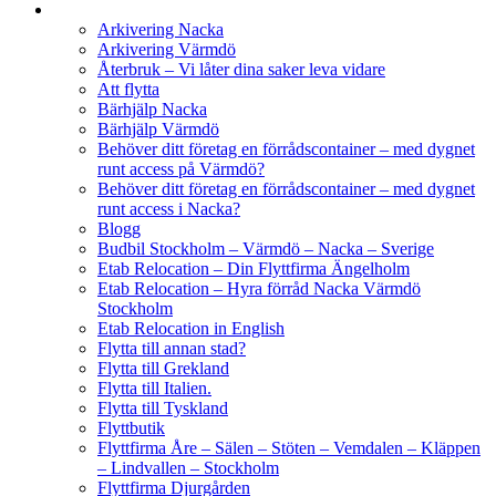
Arkivering Nacka
Arkivering Värmdö
Återbruk – Vi låter dina saker leva vidare
Att flytta
Bärhjälp Nacka
Bärhjälp Värmdö
Behöver ditt företag en förrådscontainer – med dygnet
runt access på Värmdö?
Behöver ditt företag en förrådscontainer – med dygnet
runt access i Nacka?
Blogg
Budbil Stockholm – Värmdö – Nacka – Sverige
Etab Relocation – Din Flyttfirma Ängelholm
Etab Relocation – Hyra förråd Nacka Värmdö
Stockholm
Etab Relocation in English
Flytta till annan stad?
Flytta till Grekland
Flytta till Italien.
Flytta till Tyskland
Flyttbutik
Flyttfirma Åre – Sälen – Stöten – Vemdalen – Kläppen
– Lindvallen – Stockholm
Flyttfirma Djurgården