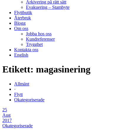
Arkivering på rätt sätt
Evakuering – Stambyte
Flyttbutik
Återbruk
Blogg
Om oss
Jobba hos oss
Kundreferenser
Trygghet
Kontakta oss
English
Etikett:
magasinering
Allmänt
·
Flytt
Okategoriserade
25
Aug
2017
Okategoriserade