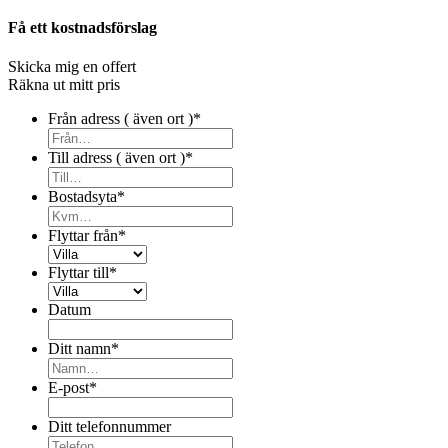
Få ett kostnadsförslag
Skicka mig en offert
Räkna ut mitt pris
Från adress ( även ort )
*
Till adress ( även ort )
*
Bostadsyta
*
Flyttar från
*
Flyttar till
*
Datum
Ditt namn
*
E-post
*
Ditt telefonnummer