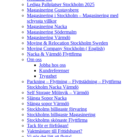
Lediga Pallplatser Stockholm 2025
Magasinering Gustavsberg
Magasinering i Stockholm – Magasinering med
schyssta villkor
Magasinering Nacka
Magasinering Södermalm
Magasinering Värmdö
Moving & Relocation Stockholm Sweden
Moving Company Stockholm ( English)
Nacka & Värmdö Flyttfirma
Om oss
Jobba hos oss
Kundreferenser
Trygghet
Packning – Flyttning – Flyttstädning – Flyttfirma
Stockholm Nacka Värmdö
Self Storage Mölnvik – Värmdö
Slänga Sopor Nacka
Slänga sopor Värmdö
Stockholms billigaste förvaring
Stockholms billigaste Magasinering
Stockholms skönaste Flyttfirma
Tack för er förfrågan!
Vaktmästare till Fritidshuset?
Vi gör det lätt att flytta!